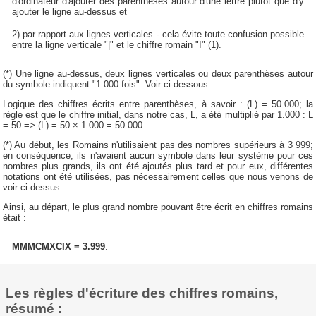
d'ordinateur d'ajouter des parenthèses autour d'une lettre plutôt que d'y
ajouter le ligne au-dessus et
2) par rapport aux lignes verticales - cela évite toute confusion possible
entre la ligne verticale "|" et le chiffre romain "I" (1).
(*) Une ligne au-dessus, deux lignes verticales ou deux parenthèses autour
du symbole indiquent "1.000 fois". Voir ci-dessous...
Logique des chiffres écrits entre parenthèses, à savoir : (L) = 50.000; la
règle est que le chiffre initial, dans notre cas, L, a été multiplié par 1.000 : L
= 50 => (L) = 50 × 1.000 = 50.000.
(*) Au début, les Romains n'utilisaient pas des nombres supérieurs à 3 999;
en conséquence, ils n'avaient aucun symbole dans leur système pour ces
nombres plus grands, ils ont été ajoutés plus tard et pour eux, différentes
notations ont été utilisées, pas nécessairement celles que nous venons de
voir ci-dessus.
Ainsi, au départ, le plus grand nombre pouvant être écrit en chiffres romains
était :
MMMCMXCIX = 3.999
.
Les règles d'écriture des chiffres romains,
résumé :