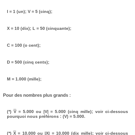
I = 1 (un); V = 5 (cinq);
X = 10 (dix); L = 50 (cinquante);
C = 100 (o cent);
D = 500 (cinq cents);
M = 1.000 (mille);
Pour des nombres plus grands :
(*)
V
= 5.000 ou |V| = 5.000 (cinq mille); voir ci-dessous
pourquoi nous préférons : (V) = 5.000.
(*)
X
= 10.000 ou |X| = 10.000 (dix mille); voir ci-dessous