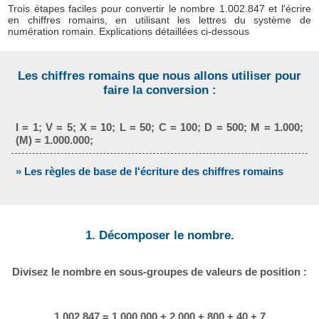
Trois étapes faciles pour convertir le nombre 1.002.847 et l'écrire
en chiffres romains, en utilisant les lettres du système de
numération romain. Explications détaillées ci-dessous
Les chiffres romains que nous allons utiliser pour
faire la conversion :
I = 1; V = 5; X = 10; L = 50; C = 100; D = 500; M = 1.000;
(M) = 1.000.000;
» Les règles de base de l'écriture des chiffres romains
1. Décomposer le nombre.
Divisez le nombre en sous-groupes de valeurs de position :
1.002.847 = 1.000.000 + 2.000 + 800 + 40 + 7