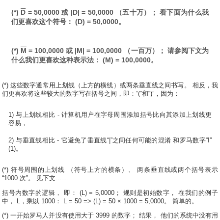
(*)
D
= 50,0000 或 |D| = 50,0000 （五十万）； 看下面为什么我
们更喜欢这个符号： (D) = 50,0000。
(*)
M
= 100,0000 或 |M| = 100,0000 （一百万）； 请参阅下文为
什么我们更喜欢这种表示法： (M) = 100,0000。
(*) 这些数字通常用上划线（上方的横线）或两条垂直线之间书写。 相反，我
们更喜欢将这些较大的数字写在括号之间，即：“(”和“)”，因为：
1) 与上划线相比 - 计算机用户在字母周围添加括号比向其添加上划线更
容易，
2) 与垂直线相比 - 它避免了垂直线“|”之间任何可能的混淆 和罗马数字“I”
(1)。
(*) 符号周围的上划线 （符号上方的横条）、 两条垂直线或两个括号表示
“1000 次”。 见下文……
括号内数字的逻辑， 即： (L) = 5,0000； 规则是初始数字， 在我们的例子
中， L，乘以 1000： L = 50 => (L) = 50 × 1000 = 5,0000。 简单的。
(*) 一开始罗马人并没有使用大于 3999 的数字； 结果， 他们的系统中没有用