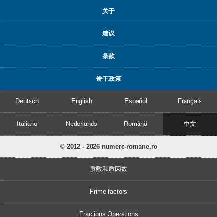
关于
建议
条款
饼干政策
Deutsch
English
Español
Français
Italiano
Nederlands
Română
中文
© 2012 - 2026 numere-romane.ro
质数和质因数
Prime factors
Fractions Operations