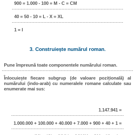
900 = 1.000 - 100 = M - C = CM
40 = 50 - 10 = L - X = XL
1 = I
3. Construiește numărul roman.
Pune împreună toate componentele numărului roman.
Înlocuiește fiecare subgrup (de valoare pozițională) al
numărului (indo-arab) cu numeralele romane calculate sau
enumerate mai sus:
1.147.941 =
1.000.000 + 100.000 + 40.000 + 7.000 + 900 + 40 + 1 =