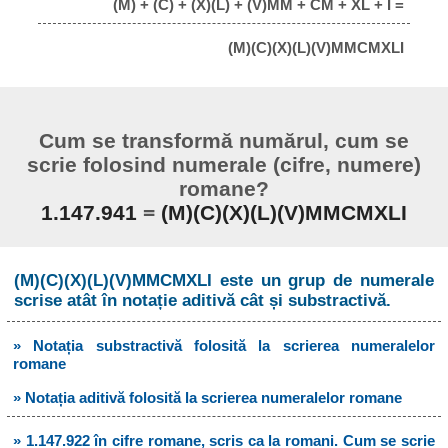
(M) + (C) + (X)(L) + (V)MM + CM + XL + I =
(M)(C)(X)(L)(V)MMCMXLI
Cum se transformă numărul, cum se
scrie folosind numerale (cifre, numere)
romane?
1.147.941
=
(M)(C)(X)(L)(V)MMCMXLI
(M)(C)(X)(L)(V)MMCMXLI este un grup de numerale
scrise atât în notație aditivă cât și substractivă.
» Notația substractivă folosită la scrierea numeralelor
romane
» Notația aditivă folosită la scrierea numeralelor romane
» 1.147.922 în cifre romane, scris ca la romani. Cum se scrie