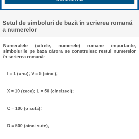
Setul de simboluri de bază în scrierea romană
a numerelor
Numeralele (cifrele, numerele) romane importante,
simbolurile pe baza cărora se construiesc restul numerelor
în scrierea romană:
I = 1 (unu); V = 5 (cinci);
X = 10 (zece); L = 50 (cincizeci);
C = 100 (o sută);
D = 500 (cinci sute);