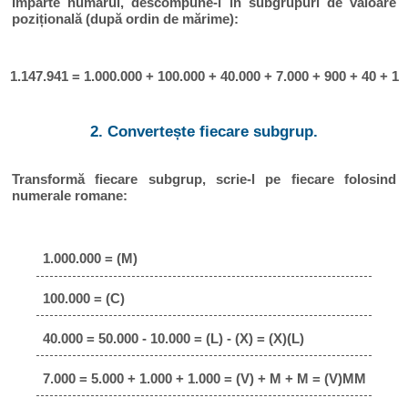
Împarte numărul, descompune-l în subgrupuri de valoare
pozițională (după ordin de mărime):
1.147.941 = 1.000.000 + 100.000 + 40.000 + 7.000 + 900 + 40 + 1
2. Convertește fiecare subgrup.
Transformă fiecare subgrup, scrie-l pe fiecare folosind
numerale romane:
1.000.000 = (M)
100.000 = (C)
40.000 = 50.000 - 10.000 = (L) - (X) = (X)(L)
7.000 = 5.000 + 1.000 + 1.000 = (V) + M + M = (V)MM