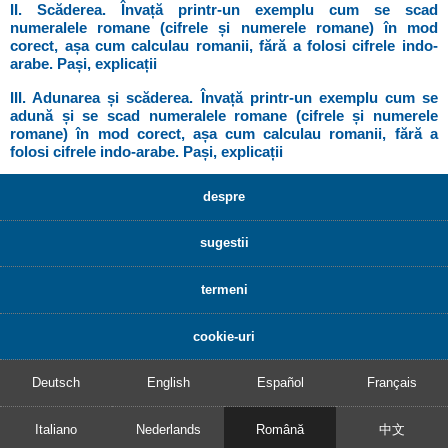
II. Scăderea. Învață printr-un exemplu cum se scad
numeralele romane (cifrele și numerele romane) în mod
corect, așa cum calculau romanii, fără a folosi cifrele indo-
arabe. Pași, explicații
III. Adunarea și scăderea. Învață printr-un exemplu cum se
adună și se scad numeralele romane (cifrele și numerele
romane) în mod corect, așa cum calculau romanii, fără a
folosi cifrele indo-arabe. Pași, explicații
despre
sugestii
termeni
cookie-uri
Deutsch
English
Español
Français
Italiano
Nederlands
Română
中文