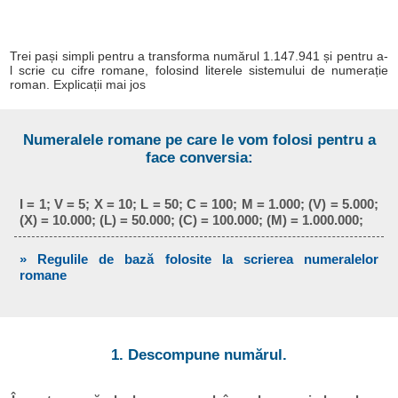
Trei pași simpli pentru a transforma numărul 1.147.941 și pentru a-
l scrie cu cifre romane, folosind literele sistemului de numerație
roman. Explicații mai jos
Numeralele romane pe care le vom folosi pentru a
face conversia:
I = 1; V = 5; X = 10; L = 50; C = 100; M = 1.000; (V) = 5.000;
(X) = 10.000; (L) = 50.000; (C) = 100.000; (M) = 1.000.000;
» Regulile de bază folosite la scrierea numeralelor
romane
1. Descompune numărul.