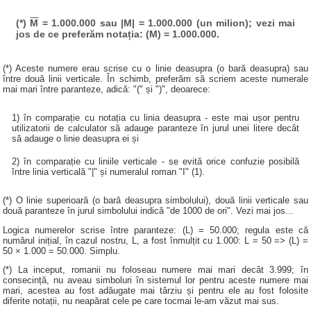
(*)
M
= 1.000.000 sau |M| = 1.000.000 (un milion); vezi mai
jos de ce preferăm notația: (M) = 1.000.000.
(*) Aceste numere erau scrise cu o linie deasupra (o bară deasupra) sau
între două linii verticale. În schimb, preferăm să scriem aceste numerale
mai mari între paranteze, adică: "(" și ")", deoarece:
1) în comparație cu notația cu linia deasupra - este mai ușor pentru
utilizatorii de calculator să adauge paranteze în jurul unei litere decât
să adauge o linie deasupra ei și
2) în comparație cu liniile verticale - se evită orice confuzie posibilă
între linia verticală "|" și numeralul roman "I" (1).
(*) O linie superioară (o bară deasupra simbolului), două linii verticale sau
două paranteze în jurul simbolului indică "de 1000 de ori". Vezi mai jos...
Logica numerelor scrise între paranteze: (L) = 50.000; regula este că
numărul inițial, în cazul nostru, L, a fost înmulțit cu 1.000: L = 50 => (L) =
50 × 1.000 = 50.000. Simplu.
(*) La inceput, romanii nu foloseau numere mai mari decât 3.999; în
consecință, nu aveau simboluri în sistemul lor pentru aceste numere mai
mari, acestea au fost adăugate mai târziu și pentru ele au fost folosite
diferite notații, nu neapărat cele pe care tocmai le-am văzut mai sus.