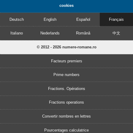
cookies
Deutsch
English
Español
Français
Italiano
Nederlands
Română
中文
© 2012 - 2026 numere-romane.ro
Facteurs premiers
Prime numbers
Fractions. Opérations
Fractions operations
Convertir nombres en lettres
Pourcentages calculatrice