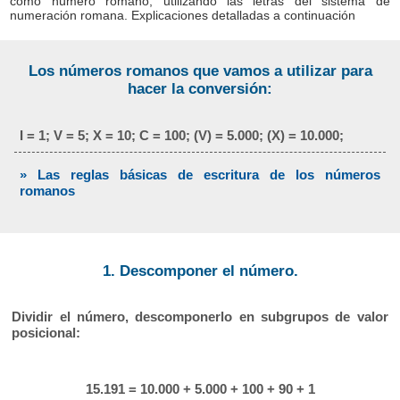
como número romano, utilizando las letras del sistema de
numeración romana. Explicaciones detalladas a continuación
Los números romanos que vamos a utilizar para
hacer la conversión:
I = 1; V = 5; X = 10; C = 100; (V) = 5.000; (X) = 10.000;
» Las reglas básicas de escritura de los números
romanos
1. Descomponer el número.
Dividir el número, descomponerlo en subgrupos de valor
posicional:
15.191 = 10.000 + 5.000 + 100 + 90 + 1