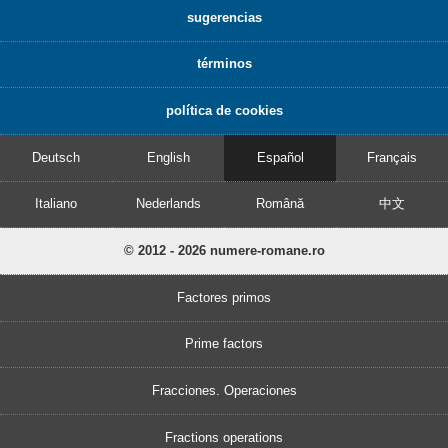
sugerencias
términos
política de cookies
Deutsch
English
Español
Français
Italiano
Nederlands
Română
中文
© 2012 - 2026 numere-romane.ro
Factores primos
Prime factors
Fracciones. Operaciones
Fractions operations