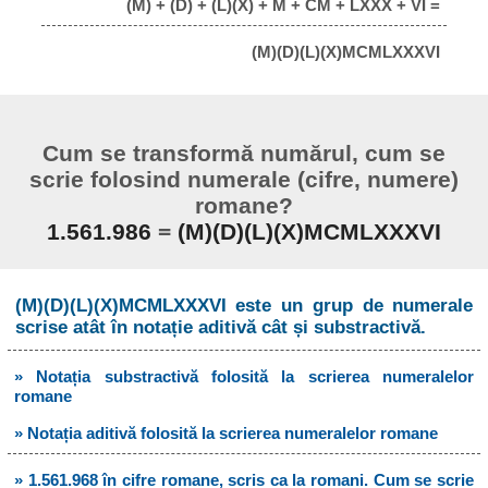
(M) + (D) + (L)(X) + M + CM + LXXX + VI =
(M)(D)(L)(X)MCMLXXXVI
Cum se transformă numărul, cum se
scrie folosind numerale (cifre, numere)
romane?
1.561.986
=
(M)(D)(L)(X)MCMLXXXVI
(M)(D)(L)(X)MCMLXXXVI este un grup de numerale
scrise atât în notație aditivă cât și substractivă.
» Notația substractivă folosită la scrierea numeralelor
romane
» Notația aditivă folosită la scrierea numeralelor romane
» 1.561.968 în cifre romane, scris ca la romani. Cum se scrie