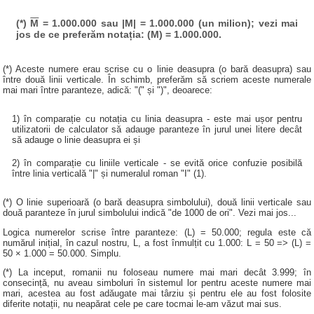
(*)
M
= 1.000.000 sau |M| = 1.000.000 (un milion); vezi mai
jos de ce preferăm notația: (M) = 1.000.000.
(*) Aceste numere erau scrise cu o linie deasupra (o bară deasupra) sau
între două linii verticale. În schimb, preferăm să scriem aceste numerale
mai mari între paranteze, adică: "(" și ")", deoarece:
1) în comparație cu notația cu linia deasupra - este mai ușor pentru
utilizatorii de calculator să adauge paranteze în jurul unei litere decât
să adauge o linie deasupra ei și
2) în comparație cu liniile verticale - se evită orice confuzie posibilă
între linia verticală "|" și numeralul roman "I" (1).
(*) O linie superioară (o bară deasupra simbolului), două linii verticale sau
două paranteze în jurul simbolului indică "de 1000 de ori". Vezi mai jos...
Logica numerelor scrise între paranteze: (L) = 50.000; regula este că
numărul inițial, în cazul nostru, L, a fost înmulțit cu 1.000: L = 50 => (L) =
50 × 1.000 = 50.000. Simplu.
(*) La inceput, romanii nu foloseau numere mai mari decât 3.999; în
consecință, nu aveau simboluri în sistemul lor pentru aceste numere mai
mari, acestea au fost adăugate mai târziu și pentru ele au fost folosite
diferite notații, nu neapărat cele pe care tocmai le-am văzut mai sus.