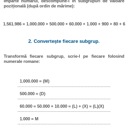
Împarte numărul, descompune-l în subgrupuri de valoare
pozițională (după ordin de mărime):
1.561.986 = 1.000.000 + 500.000 + 60.000 + 1.000 + 900 + 80 + 6
2. Convertește fiecare subgrup.
Transformă fiecare subgrup, scrie-l pe fiecare folosind
numerale romane:
1.000.000 = (M)
500.000 = (D)
60.000 = 50.000 + 10.000 = (L) + (X) = (L)(X)
1.000 = M