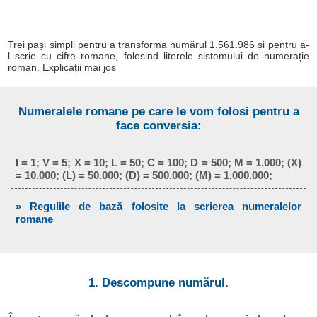
Trei pași simpli pentru a transforma numărul 1.561.986 și pentru a-
l scrie cu cifre romane, folosind literele sistemului de numerație
roman. Explicații mai jos
Numeralele romane pe care le vom folosi pentru a
face conversia:
I = 1; V = 5; X = 10; L = 50; C = 100; D = 500; M = 1.000; (X)
= 10.000; (L) = 50.000; (D) = 500.000; (M) = 1.000.000;
» Regulile de bază folosite la scrierea numeralelor
romane
1. Descompune numărul.