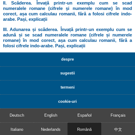
II. Scăderea. Învață printr-un exemplu cum se scad
numeralele romane (cifrele și numerele romane) în mod
corect, așa cum calculau romanii, fără a folosi cifrele indo-
arabe. Pași, explicații
III. Adunarea și scăderea. Învață printr-un exemplu cum se
adună și se scad numeralele romane (cifrele și numerele
romane) în mod corect, așa cum calculau romanii, fără a
folosi cifrele indo-arabe. Pași, explicații
despre
sugestii
termeni
cookie-uri
Deutsch
English
Español
Français
Italiano
Nederlands
Română
中文