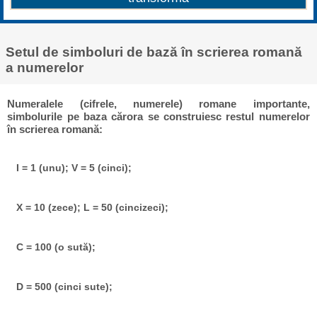
Setul de simboluri de bază în scrierea romană
a numerelor
Numeralele (cifrele, numerele) romane importante,
simbolurile pe baza cărora se construiesc restul numerelor
în scrierea romană:
I = 1 (unu); V = 5 (cinci);
X = 10 (zece); L = 50 (cincizeci);
C = 100 (o sută);
D = 500 (cinci sute);