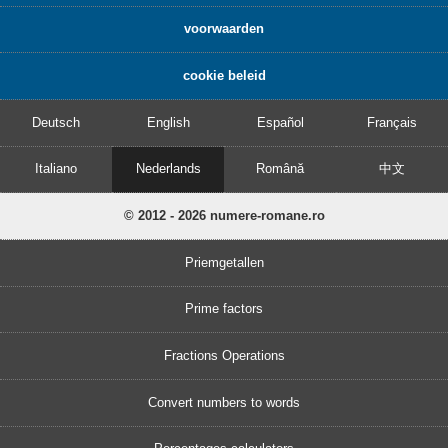
voorwaarden
cookie beleid
Deutsch
English
Español
Français
Italiano
Nederlands
Română
中文
© 2012 - 2026 numere-romane.ro
Priemgetallen
Prime factors
Fractions Operations
Convert numbers to words