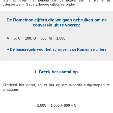
laten schrijven met behulp van de letters van het Romeinse
cijfersysteem. Gedetailleerde uitleg hieronder
De Romeinse cijfers die we gaan gebruiken om de
conversie uit te voeren:
V = 5; C = 100; D = 500; M = 1.000;
» De basisregels voor het schrijven van Romeinse cijfers
1. Breek het aantal op.
Ontleed het getal, splits het op om waarde-subgroepen te
plaatsen:
1.805 = 1.000 + 800 + 5