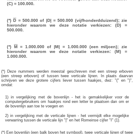
(C) = 100.000.
(*)
D
= 500.000 of |D| = 500.000 (vijfhonderdduizend); zie
hieronder waarom we deze notatie verkiezen: (D) =
500.000.
(*)
M
= 1.000.000 of |M| = 1.000.000 (een miljoen); zie
hieronder waarom we deze notatie verkiezen: (M) =
1.000.000.
(*) Deze nummers werden meestal geschreven met een streep erboven
(een streep erboven) of tussen twee verticale lijnen. In plaats daarvan
schrijven we deze grotere cijfers liever tussen haakjes, dwz: "(" en ")",
omdat:
1) in vergelijking met de bovenlijn - het is gemakkelijker voor de
computergebruikers om haakjes rond een letter te plaatsen dan om er
de bovenlijn aan toe te voegen en
2) in vergelijking met de verticale lijnen - het vermijdt elke mogelijke
verwarring tussen de verticale lijn "|" en het Romeinse cijfer "I" (1).
(*) Een bovenlijn (een balk boven het symbool), twee verticale lijnen of twee