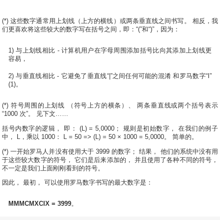
(*) 这些数字通常用上划线（上方的横线）或两条垂直线之间书写。 相反，我
们更喜欢将这些较大的数字写在括号之间，即：“(”和“)”，因为：
1) 与上划线相比 - 计算机用户在字母周围添加括号比向其添加上划线更
容易，
2) 与垂直线相比 - 它避免了垂直线“|”之间任何可能的混淆 和罗马数字“I”
(1)。
(*) 符号周围的上划线 （符号上方的横条）、 两条垂直线或两个括号表示
“1000 次”。 见下文……
括号内数字的逻辑， 即： (L) = 5,0000； 规则是初始数字， 在我们的例子
中， L，乘以 1000： L = 50 => (L) = 50 × 1000 = 5,0000。 简单的。
(*) 一开始罗马人并没有使用大于 3999 的数字； 结果， 他们的系统中没有用
于这些较大数字的符号， 它们是后来添加的， 并且使用了各种不同的符号，
不一定是我们上面刚刚看到的符号。
因此， 最初， 可以使用罗马数字书写的最大数字是：
MMMCMXCIX = 3999
。