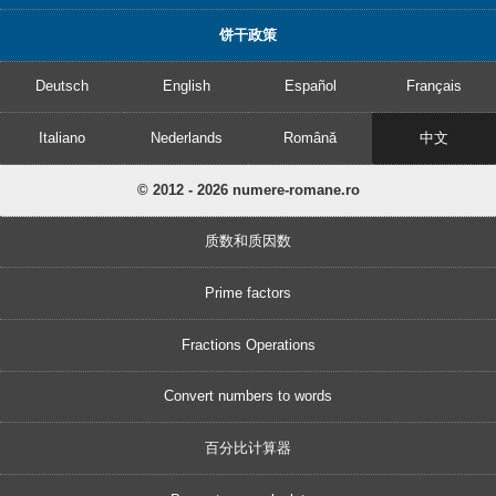
饼干政策
Deutsch
English
Español
Français
Italiano
Nederlands
Română
中文
© 2012 - 2026 numere-romane.ro
质数和质因数
Prime factors
Fractions Operations
Convert numbers to words
百分比计算器