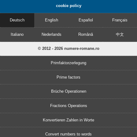
cookie policy
Deutsch
English
Español
Français
Italiano
Nederlands
Română
中文
© 2012 - 2026 numere-romane.ro
Primfaktorzerlegung
Prime factors
Brüche Operationen
Fractions Operations
Konvertieren Zahlen in Worte
Convert numbers to words