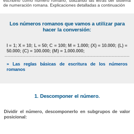
escribirlo como número romano, utilizando las letras del sistema
de numeración romana. Explicaciones detalladas a continuación
Los números romanos que vamos a utilizar para
hacer la conversión:
I = 1; X = 10; L = 50; C = 100; M = 1.000; (X) = 10.000; (L) =
50.000; (C) = 100.000; (M) = 1.000.000;
» Las reglas básicas de escritura de los números
romanos
1. Descomponer el número.
Dividir el número, descomponerlo en subgrupos de valor
posicional: