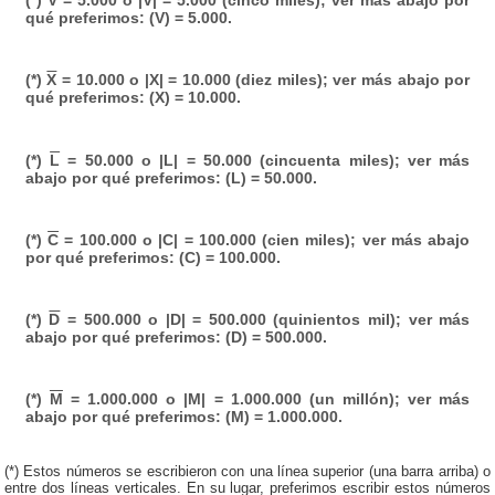
(*)
V
= 5.000 o |V| = 5.000 (cinco miles); ver más abajo por
qué preferimos: (V) = 5.000.
(*)
X
= 10.000 o |X| = 10.000 (diez miles); ver más abajo por
qué preferimos: (X) = 10.000.
(*)
L
= 50.000 o |L| = 50.000 (cincuenta miles); ver más
abajo por qué preferimos: (L) = 50.000.
(*)
C
= 100.000 o |C| = 100.000 (cien miles); ver más abajo
por qué preferimos: (C) = 100.000.
(*)
D
= 500.000 o |D| = 500.000 (quinientos mil); ver más
abajo por qué preferimos: (D) = 500.000.
(*)
M
= 1.000.000 o |M| = 1.000.000 (un millón); ver más
abajo por qué preferimos: (M) = 1.000.000.
(*) Estos números se escribieron con una línea superior (una barra arriba) o
entre dos líneas verticales. En su lugar, preferimos escribir estos números