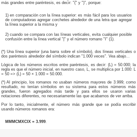
más grandes entre paréntesis, es decir: "(" y ")", porque:
1) en comparación con la línea superior: es más fácil para los usuarios
de computadoras agregar corchetes alrededor de una letra que agregar
la línea superior a la misma y
2) cuando se compara con las líneas verticales, evita cualquier posible
confusión entre la línea vertical "|" y el número romano "I" (1).
(*) Una línea superior (una barra sobre el símbolo), dos líneas verticales o
dos paréntesis alrededor del símbolo indican "1.000 veces". Vea abajo...
Lógica de los números escritos entre paréntesis, es decir: (L) = 50.000; la
regla es que el número inicial, en nuestro caso, L, se multiplica por 1.000: L
= 50 => (L) = 50 × 1.000 = 50.000.
(*) Al principio, los romanos no usaban números mayores de 3.999; como
resultado, no tenían símbolos en su sistema para estos números más
grandes, fueron agregados más tarde y para ellos se usaron varias
notaciones diferentes, no necesariamente las que acabamos de ver arriba.
Por lo tanto, inicialmente, el número más grande que se podía escribir
usando números romanos era:
MMMCMXCIX = 3.999
.