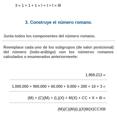
3 = 1 + 1 + 1 = I + I + I = III
3. Construye el número romano.
Junta todos los componentes del número romano.
Reemplace cada uno de los subgrupos (de valor posicional)
del número (indo-arábigo) con los números romanos
calculados o enumerados anteriormente:
1.969.213 =
1.000.000 + 900.000 + 60.000 + 9.000 + 200 + 10 + 3 =
(M) + (C)(M) + (L)(X) + M(X) + CC + X + III =
(M)(C)(M)(L)(X)M(X)CCXIII