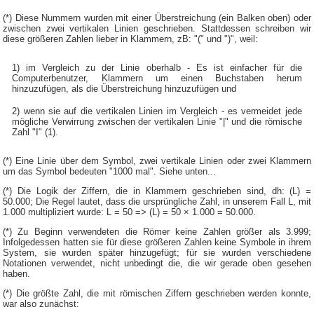
(*) Diese Nummern wurden mit einer Überstreichung (ein Balken oben) oder
zwischen zwei vertikalen Linien geschrieben. Stattdessen schreiben wir
diese größeren Zahlen lieber in Klammern, zB: "(" und ")", weil:
1) im Vergleich zu der Linie oberhalb - Es ist einfacher für die
Computerbenutzer, Klammern um einen Buchstaben herum
hinzuzufügen, als die Überstreichung hinzuzufügen und
2) wenn sie auf die vertikalen Linien im Vergleich - es vermeidet jede
mögliche Verwirrung zwischen der vertikalen Linie "|" und die römische
Zahl "I" (1).
(*) Eine Linie über dem Symbol, zwei vertikale Linien oder zwei Klammern
um das Symbol bedeuten "1000 mal". Siehe unten...
(*) Die Logik der Ziffern, die in Klammern geschrieben sind, dh: (L) =
50.000; Die Regel lautet, dass die ursprüngliche Zahl, in unserem Fall L, mit
1.000 multipliziert wurde: L = 50 => (L) = 50 × 1.000 = 50.000.
(*) Zu Beginn verwendeten die Römer keine Zahlen größer als 3.999;
Infolgedessen hatten sie für diese größeren Zahlen keine Symbole in ihrem
System, sie wurden später hinzugefügt; für sie wurden verschiedene
Notationen verwendet, nicht unbedingt die, die wir gerade oben gesehen
haben.
(*) Die größte Zahl, die mit römischen Ziffern geschrieben werden konnte,
war also zunächst: