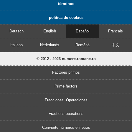
términos
política de cookies
Deutsch
English
Español
Français
Italiano
Nederlands
Română
中文
© 2012 - 2026 numere-romane.ro
Factores primos
Prime factors
Fracciones. Operaciones
Fractions operations
Convierte números en letras