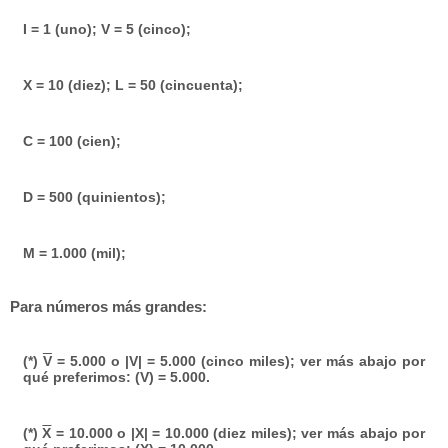
I = 1 (uno); V = 5 (cinco);
X = 10 (diez); L = 50 (cincuenta);
C = 100 (cien);
D = 500 (quinientos);
M = 1.000 (mil);
Para números más grandes:
(*)
V
= 5.000 o |V| = 5.000 (cinco miles); ver más abajo por
qué preferimos: (V) = 5.000.
(*)
X
= 10.000 o |X| = 10.000 (diez miles); ver más abajo por