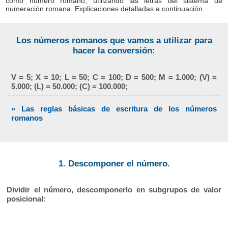
como número romano, utilizando las letras del sistema de
numeración romana. Explicaciones detalladas a continuación
Los números romanos que vamos a utilizar para
hacer la conversión:
V = 5; X = 10; L = 50; C = 100; D = 500; M = 1.000; (V) =
5.000; (L) = 50.000; (C) = 100.000;
» Las reglas básicas de escritura de los números
romanos
1. Descomponer el número.
Dividir el número, descomponerlo en subgrupos de valor
posicional: