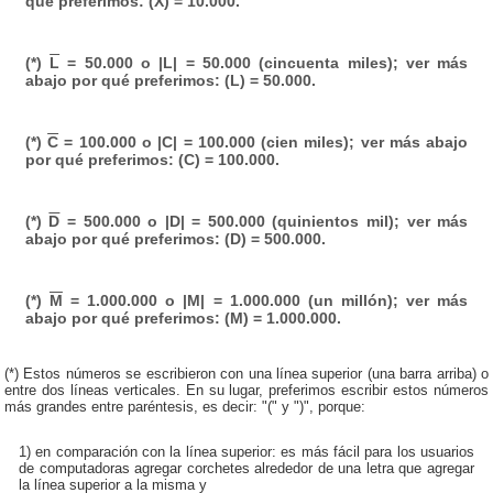
qué preferimos: (X) = 10.000.
(*)
L
= 50.000 o |L| = 50.000 (cincuenta miles); ver más
abajo por qué preferimos: (L) = 50.000.
(*)
C
= 100.000 o |C| = 100.000 (cien miles); ver más abajo
por qué preferimos: (C) = 100.000.
(*)
D
= 500.000 o |D| = 500.000 (quinientos mil); ver más
abajo por qué preferimos: (D) = 500.000.
(*)
M
= 1.000.000 o |M| = 1.000.000 (un millón); ver más
abajo por qué preferimos: (M) = 1.000.000.
(*) Estos números se escribieron con una línea superior (una barra arriba) o
entre dos líneas verticales. En su lugar, preferimos escribir estos números
más grandes entre paréntesis, es decir: "(" y ")", porque:
1) en comparación con la línea superior: es más fácil para los usuarios
de computadoras agregar corchetes alrededor de una letra que agregar
la línea superior a la misma y