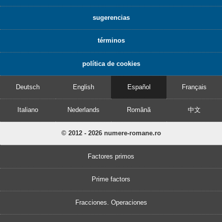
sugerencias
términos
política de cookies
Deutsch
English
Español
Français
Italiano
Nederlands
Română
中文
© 2012 - 2026 numere-romane.ro
Factores primos
Prime factors
Fracciones. Operaciones