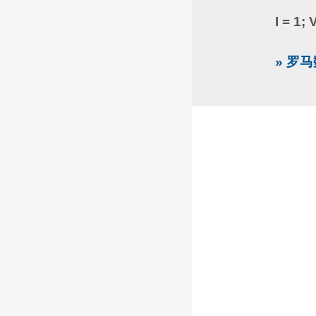
I = 1; 
» 罗