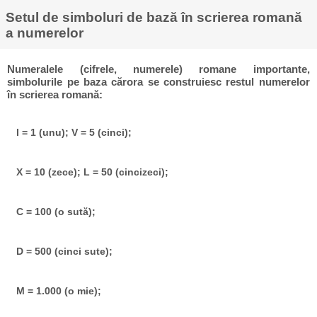
Setul de simboluri de bază în scrierea romană
a numerelor
Numeralele (cifrele, numerele) romane importante,
simbolurile pe baza cărora se construiesc restul numerelor
în scrierea romană:
I = 1 (unu); V = 5 (cinci);
X = 10 (zece); L = 50 (cincizeci);
C = 100 (o sută);
D = 500 (cinci sute);
M = 1.000 (o mie);