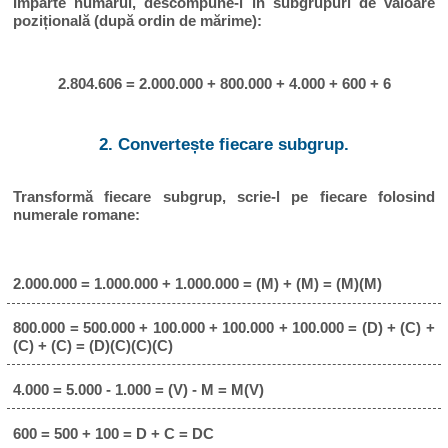
Împarte numărul, descompune-l în subgrupuri de valoare
pozițională (după ordin de mărime):
2.804.606 = 2.000.000 + 800.000 + 4.000 + 600 + 6
2. Convertește fiecare subgrup.
Transformă fiecare subgrup, scrie-l pe fiecare folosind
numerale romane:
2.000.000 = 1.000.000 + 1.000.000 = (M) + (M) = (M)(M)
800.000 = 500.000 + 100.000 + 100.000 + 100.000 = (D) + (C) +
(C) + (C) = (D)(C)(C)(C)
4.000 = 5.000 - 1.000 = (V) - M = M(V)
600 = 500 + 100 = D + C = DC