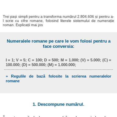
Trei pași simpli pentru a transforma numărul 2.804.606 și pentru a-
l scrie cu cifre romane, folosind literele sistemului de numerație
roman. Explicații mai jos
Numeralele romane pe care le vom folosi pentru a
face conversia:
I = 1; V = 5; C = 100; D = 500; M = 1.000; (V) = 5.000; (C) =
100.000; (D) = 500.000; (M) = 1.000.000;
» Regulile de bază folosite la scrierea numeralelor
romane
1. Descompune numărul.