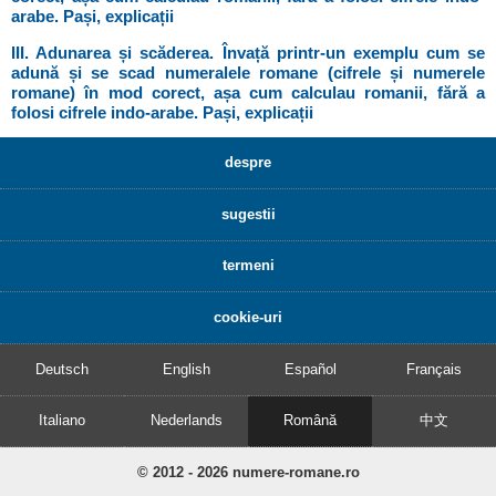
arabe. Pași, explicații
III. Adunarea și scăderea. Învață printr-un exemplu cum se
adună și se scad numeralele romane (cifrele și numerele
romane) în mod corect, așa cum calculau romanii, fără a
folosi cifrele indo-arabe. Pași, explicații
despre
sugestii
termeni
cookie-uri
Deutsch
English
Español
Français
Italiano
Nederlands
Română
中文
© 2012 - 2026 numere-romane.ro