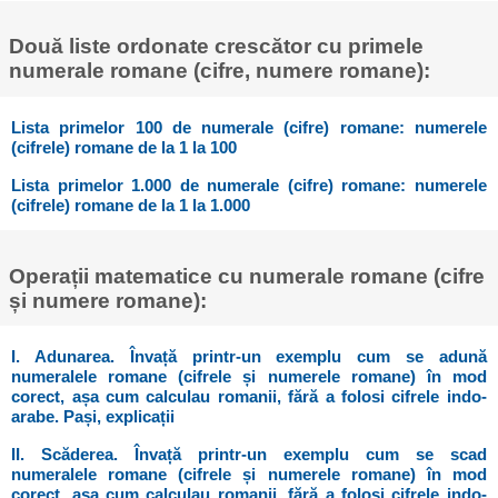
Două liste ordonate crescător cu primele
numerale romane (cifre, numere romane):
Lista primelor 100 de numerale (cifre) romane: numerele
(cifrele) romane de la 1 la 100
Lista primelor 1.000 de numerale (cifre) romane: numerele
(cifrele) romane de la 1 la 1.000
Operații matematice cu numerale romane (cifre
și numere romane):
I. Adunarea. Învață printr-un exemplu cum se adună
numeralele romane (cifrele și numerele romane) în mod
corect, așa cum calculau romanii, fără a folosi cifrele indo-
arabe. Pași, explicații
II. Scăderea. Învață printr-un exemplu cum se scad
numeralele romane (cifrele și numerele romane) în mod
corect, așa cum calculau romanii, fără a folosi cifrele indo-