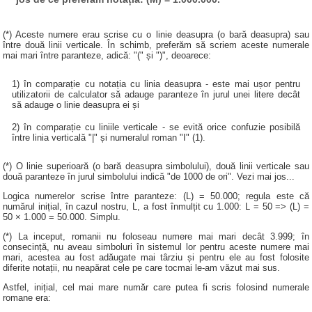
(*) Aceste numere erau scrise cu o linie deasupra (o bară deasupra) sau
între două linii verticale. În schimb, preferăm să scriem aceste numerale
mai mari între paranteze, adică: "(" și ")", deoarece:
1) în comparație cu notația cu linia deasupra - este mai ușor pentru
utilizatorii de calculator să adauge paranteze în jurul unei litere decât
să adauge o linie deasupra ei și
2) în comparație cu liniile verticale - se evită orice confuzie posibilă
între linia verticală "|" și numeralul roman "I" (1).
(*) O linie superioară (o bară deasupra simbolului), două linii verticale sau
două paranteze în jurul simbolului indică "de 1000 de ori". Vezi mai jos...
Logica numerelor scrise între paranteze: (L) = 50.000; regula este că
numărul inițial, în cazul nostru, L, a fost înmulțit cu 1.000: L = 50 => (L) =
50 × 1.000 = 50.000. Simplu.
(*) La inceput, romanii nu foloseau numere mai mari decât 3.999; în
consecință, nu aveau simboluri în sistemul lor pentru aceste numere mai
mari, acestea au fost adăugate mai târziu și pentru ele au fost folosite
diferite notații, nu neapărat cele pe care tocmai le-am văzut mai sus.
Astfel, inițial, cel mai mare număr care putea fi scris folosind numerale
romane era: