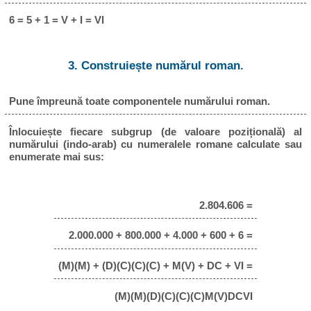
6 = 5 + 1 = V + I = VI
3. Construiește numărul roman.
Pune împreună toate componentele numărului roman.
Înlocuiește fiecare subgrup (de valoare pozițională) al
numărului (indo-arab) cu numeralele romane calculate sau
enumerate mai sus:
2.804.606 =
2.000.000 + 800.000 + 4.000 + 600 + 6 =
(M)(M) + (D)(C)(C)(C) + M(V) + DC + VI =
(M)(M)(D)(C)(C)(C)M(V)DCVI