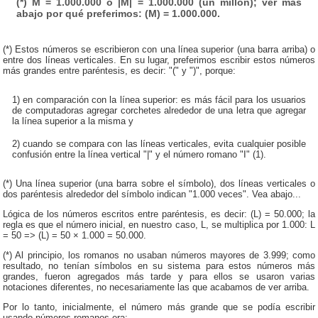
(*)
M
= 1.000.000 o |M| = 1.000.000 (un millón); ver más
abajo por qué preferimos: (M) = 1.000.000.
(*) Estos números se escribieron con una línea superior (una barra arriba) o
entre dos líneas verticales. En su lugar, preferimos escribir estos números
más grandes entre paréntesis, es decir: "(" y ")", porque:
1) en comparación con la línea superior: es más fácil para los usuarios
de computadoras agregar corchetes alrededor de una letra que agregar
la línea superior a la misma y
2) cuando se compara con las líneas verticales, evita cualquier posible
confusión entre la línea vertical "|" y el número romano "I" (1).
(*) Una línea superior (una barra sobre el símbolo), dos líneas verticales o
dos paréntesis alrededor del símbolo indican "1.000 veces". Vea abajo...
Lógica de los números escritos entre paréntesis, es decir: (L) = 50.000; la
regla es que el número inicial, en nuestro caso, L, se multiplica por 1.000: L
= 50 => (L) = 50 × 1.000 = 50.000.
(*) Al principio, los romanos no usaban números mayores de 3.999; como
resultado, no tenían símbolos en su sistema para estos números más
grandes, fueron agregados más tarde y para ellos se usaron varias
notaciones diferentes, no necesariamente las que acabamos de ver arriba.
Por lo tanto, inicialmente, el número más grande que se podía escribir
usando números romanos era: