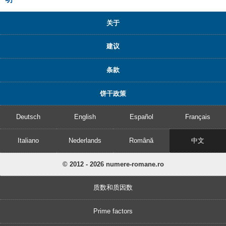
关于
建议
条款
饼干政策
Deutsch
English
Español
Français
Italiano
Nederlands
Română
中文
© 2012 - 2026 numere-romane.ro
质数和质因数
Prime factors