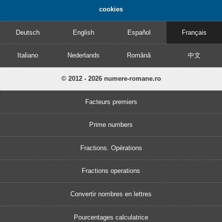
cookies
Deutsch
English
Español
Français
Italiano
Nederlands
Română
中文
© 2012 - 2026 numere-romane.ro
Facteurs premiers
Prime numbers
Fractions. Opérations
Fractions operations
Convertir nombres en lettres
Pourcentages calculatrice