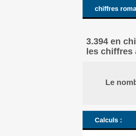
chiffres rom
3.394 en ch
les chiffres
Le nombr
Calculs :