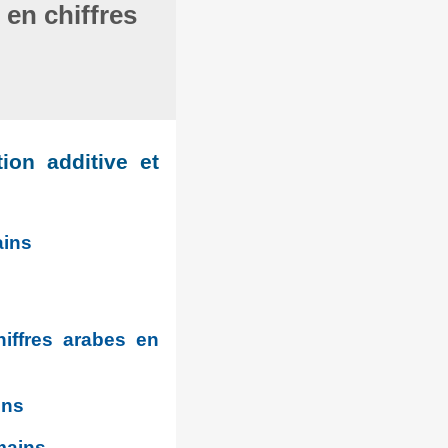
en chiffres
on additive et
ains
hiffres arabes en
ins
omains