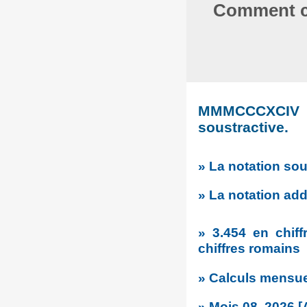
Comment co
MMMCCCXCIV es
soustractive.
» La notation sou
» La notation addi
» 3.454 en chiff
chiffres romains
» Calculs mensuel
» Mois 08, 2026 [