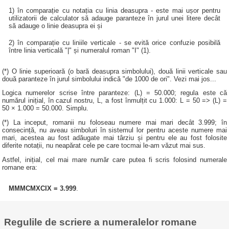
1) în comparație cu notația cu linia deasupra - este mai ușor pentru
utilizatorii de calculator să adauge paranteze în jurul unei litere decât
să adauge o linie deasupra ei și
2) în comparație cu liniile verticale - se evită orice confuzie posibilă
între linia verticală "|" și numeralul roman "I" (1).
(*) O linie superioară (o bară deasupra simbolului), două linii verticale sau
două paranteze în jurul simbolului indică "de 1000 de ori". Vezi mai jos...
Logica numerelor scrise între paranteze: (L) = 50.000; regula este că
numărul inițial, în cazul nostru, L, a fost înmulțit cu 1.000: L = 50 => (L) =
50 × 1.000 = 50.000. Simplu.
(*) La inceput, romanii nu foloseau numere mai mari decât 3.999; în
consecință, nu aveau simboluri în sistemul lor pentru aceste numere mai
mari, acestea au fost adăugate mai târziu și pentru ele au fost folosite
diferite notații, nu neapărat cele pe care tocmai le-am văzut mai sus.
Astfel, inițial, cel mai mare număr care putea fi scris folosind numerale
romane era:
MMMCMXCIX = 3.999
.
Regulile de scriere a numeralelor romane