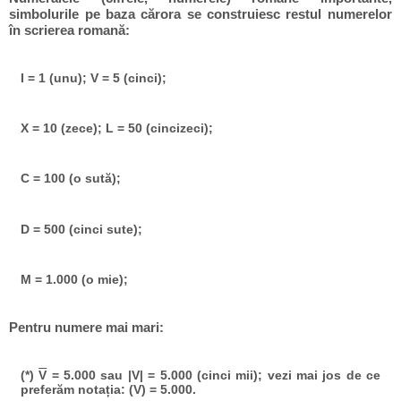
simbolurile pe baza cărora se construiesc restul numerelor
în scrierea romană:
I = 1 (unu); V = 5 (cinci);
X = 10 (zece); L = 50 (cincizeci);
C = 100 (o sută);
D = 500 (cinci sute);
M = 1.000 (o mie);
Pentru numere mai mari:
(*)
V
= 5.000 sau |V| = 5.000 (cinci mii); vezi mai jos de ce
preferăm notația: (V) = 5.000.