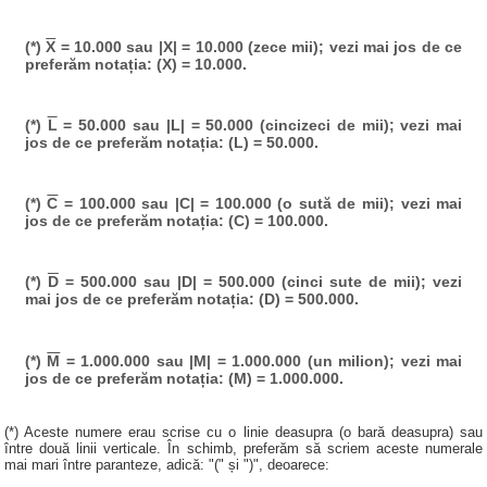
(*)
X
= 10.000 sau |X| = 10.000 (zece mii); vezi mai jos de ce
preferăm notația: (X) = 10.000.
(*)
L
= 50.000 sau |L| = 50.000 (cincizeci de mii); vezi mai
jos de ce preferăm notația: (L) = 50.000.
(*)
C
= 100.000 sau |C| = 100.000 (o sută de mii); vezi mai
jos de ce preferăm notația: (C) = 100.000.
(*)
D
= 500.000 sau |D| = 500.000 (cinci sute de mii); vezi
mai jos de ce preferăm notația: (D) = 500.000.
(*)
M
= 1.000.000 sau |M| = 1.000.000 (un milion); vezi mai
jos de ce preferăm notația: (M) = 1.000.000.
(*) Aceste numere erau scrise cu o linie deasupra (o bară deasupra) sau
între două linii verticale. În schimb, preferăm să scriem aceste numerale
mai mari între paranteze, adică: "(" și ")", deoarece: