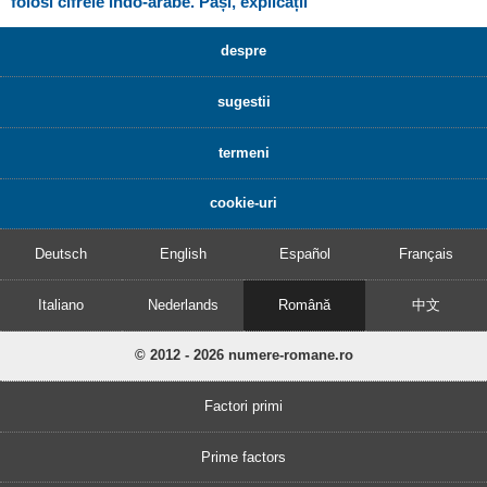
folosi cifrele indo-arabe. Pași, explicații
despre
sugestii
termeni
cookie-uri
Deutsch
English
Español
Français
Italiano
Nederlands
Română
中文
© 2012 - 2026 numere-romane.ro
Factori primi
Prime factors