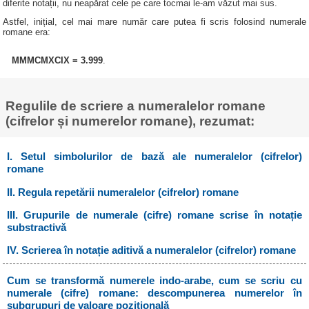
diferite notații, nu neapărat cele pe care tocmai le-am văzut mai sus.
Astfel, inițial, cel mai mare număr care putea fi scris folosind numerale
romane era:
MMMCMXCIX = 3.999
.
Regulile de scriere a numeralelor romane
(cifrelor și numerelor romane), rezumat:
I. Setul simbolurilor de bază ale numeralelor (cifrelor)
romane
II. Regula repetării numeralelor (cifrelor) romane
III. Grupurile de numerale (cifre) romane scrise în notație
substractivă
IV. Scrierea în notație aditivă a numeralelor (cifrelor) romane
Cum se transformă numerele indo-arabe, cum se scriu cu
numerale (cifre) romane: descompunerea numerelor în
subgrupuri de valoare pozițională