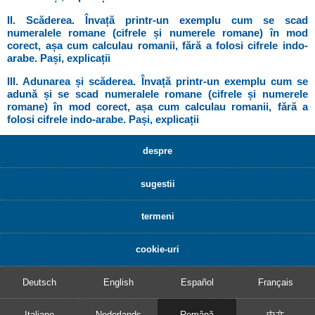
II. Scăderea. Învață printr-un exemplu cum se scad
numeralele romane (cifrele și numerele romane) în mod
corect, așa cum calculau romanii, fără a folosi cifrele indo-
arabe. Pași, explicații
III. Adunarea și scăderea. Învață printr-un exemplu cum se
adună și se scad numeralele romane (cifrele și numerele
romane) în mod corect, așa cum calculau romanii, fără a
folosi cifrele indo-arabe. Pași, explicații
despre
sugestii
termeni
cookie-uri
Deutsch
English
Español
Français
Italiano
Nederlands
Română
中文