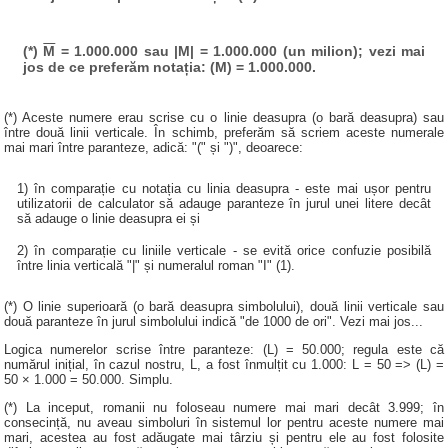
(*)
M
= 1.000.000 sau |M| = 1.000.000 (un milion); vezi mai
jos de ce preferăm notația: (M) = 1.000.000.
(*) Aceste numere erau scrise cu o linie deasupra (o bară deasupra) sau
între două linii verticale. În schimb, preferăm să scriem aceste numerale
mai mari între paranteze, adică: "(" și ")", deoarece:
1) în comparație cu notația cu linia deasupra - este mai ușor pentru
utilizatorii de calculator să adauge paranteze în jurul unei litere decât
să adauge o linie deasupra ei și
2) în comparație cu liniile verticale - se evită orice confuzie posibilă
între linia verticală "|" și numeralul roman "I" (1).
(*) O linie superioară (o bară deasupra simbolului), două linii verticale sau
două paranteze în jurul simbolului indică "de 1000 de ori". Vezi mai jos...
Logica numerelor scrise între paranteze: (L) = 50.000; regula este că
numărul inițial, în cazul nostru, L, a fost înmulțit cu 1.000: L = 50 => (L) =
50 × 1.000 = 50.000. Simplu.
(*) La inceput, romanii nu foloseau numere mai mari decât 3.999; în
consecință, nu aveau simboluri în sistemul lor pentru aceste numere mai
mari, acestea au fost adăugate mai târziu și pentru ele au fost folosite