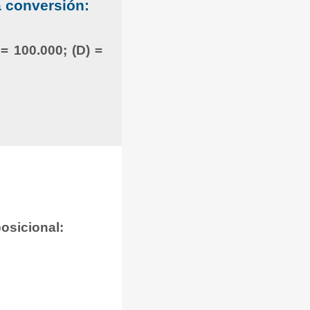
a conversión:
 = 100.000; (D) =
osicional: