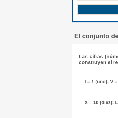
El conjunto d
Las cifras (núm
construyen el r
I = 1 (uno); V =
X = 10 (diez); 