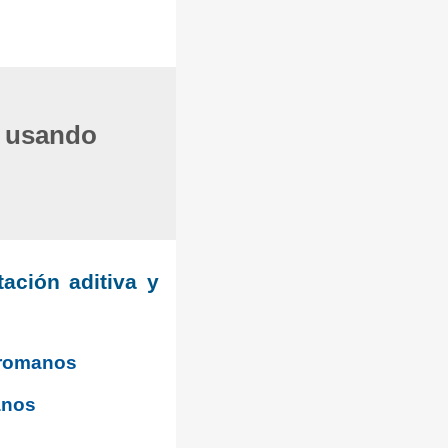
o usando
ación aditiva y
s romanos
anos