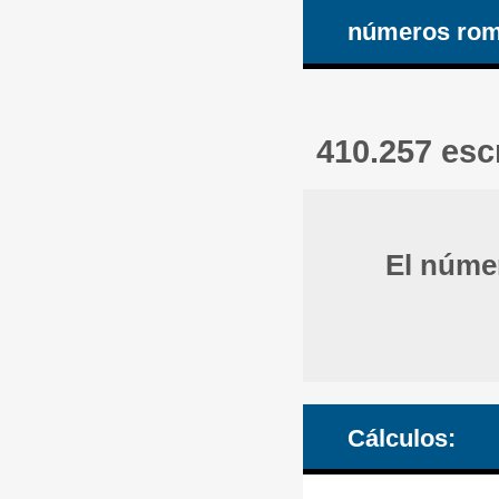
números ro
410.257 es
El núme
Cálculos: