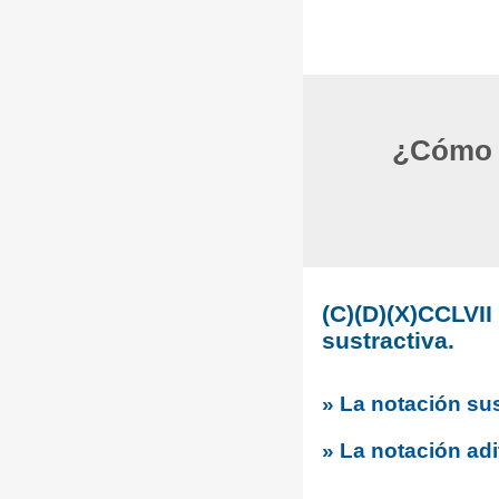
¿Cómo c
(C)(D)(X)CCLVI
sustractiva.
» La notación sus
» La notación adi