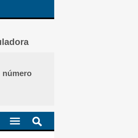
uladora
o número