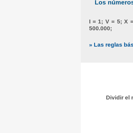
Los números 
I = 1; V = 5; X 
500.000;
» Las reglas bá
Dividir e