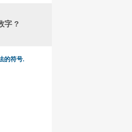
字 ?
示法的符号.