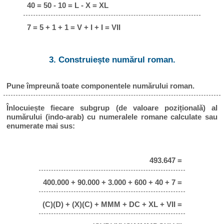
40 = 50 - 10 = L - X = XL
7 = 5 + 1 + 1 = V + I + I = VII
3. Construiește numărul roman.
Pune împreună toate componentele numărului roman.
Înlocuiește fiecare subgrup (de valoare pozițională) al
numărului (indo-arab) cu numeralele romane calculate sau
enumerate mai sus:
493.647 =
400.000 + 90.000 + 3.000 + 600 + 40 + 7 =
(C)(D) + (X)(C) + MMM + DC + XL + VII =