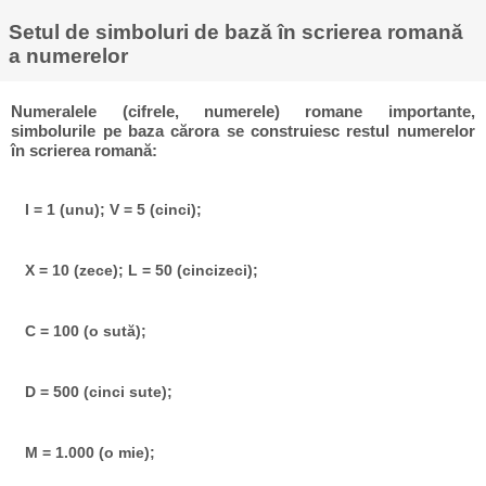
Setul de simboluri de bază în scrierea romană
a numerelor
Numeralele (cifrele, numerele) romane importante,
simbolurile pe baza cărora se construiesc restul numerelor
în scrierea romană:
I = 1 (unu); V = 5 (cinci);
X = 10 (zece); L = 50 (cincizeci);
C = 100 (o sută);
D = 500 (cinci sute);
M = 1.000 (o mie);