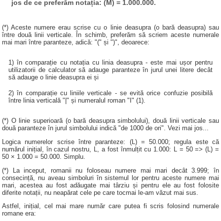
jos de ce preferăm notația: (M) = 1.000.000.
(*) Aceste numere erau scrise cu o linie deasupra (o bară deasupra) sau
între două linii verticale. În schimb, preferăm să scriem aceste numerale
mai mari între paranteze, adică: "(" și ")", deoarece:
1) în comparație cu notația cu linia deasupra - este mai ușor pentru
utilizatorii de calculator să adauge paranteze în jurul unei litere decât
să adauge o linie deasupra ei și
2) în comparație cu liniile verticale - se evită orice confuzie posibilă
între linia verticală "|" și numeralul roman "I" (1).
(*) O linie superioară (o bară deasupra simbolului), două linii verticale sau
două paranteze în jurul simbolului indică "de 1000 de ori". Vezi mai jos...
Logica numerelor scrise între paranteze: (L) = 50.000; regula este că
numărul inițial, în cazul nostru, L, a fost înmulțit cu 1.000: L = 50 => (L) =
50 × 1.000 = 50.000. Simplu.
(*) La inceput, romanii nu foloseau numere mai mari decât 3.999; în
consecință, nu aveau simboluri în sistemul lor pentru aceste numere mai
mari, acestea au fost adăugate mai târziu și pentru ele au fost folosite
diferite notații, nu neapărat cele pe care tocmai le-am văzut mai sus.
Astfel, inițial, cel mai mare număr care putea fi scris folosind numerale
romane era: