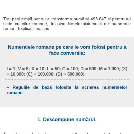
Trei pași simpli pentru a transforma numărul 493.647 și pentru a-l
scrie cu cifre romane, folosind literele sistemului de numerație
roman. Explicații mai jos
Numeralele romane pe care le vom folosi pentru a
face conversia:
I = 1; V = 5; X = 10; L = 50; C = 100; D = 500; M = 1.000; (X)
= 10.000; (C) = 100.000; (D) = 500.000;
» Regulile de bază folosite la scrierea numeralelor
romane
1. Descompune numărul.