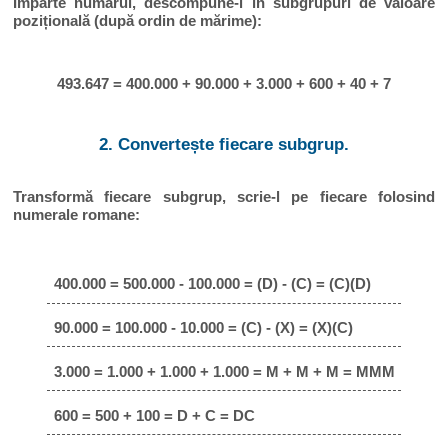
Împarte numărul, descompune-l în subgrupuri de valoare
pozițională (după ordin de mărime):
493.647 = 400.000 + 90.000 + 3.000 + 600 + 40 + 7
2. Convertește fiecare subgrup.
Transformă fiecare subgrup, scrie-l pe fiecare folosind
numerale romane:
400.000 = 500.000 - 100.000 = (D) - (C) = (C)(D)
90.000 = 100.000 - 10.000 = (C) - (X) = (X)(C)
3.000 = 1.000 + 1.000 + 1.000 = M + M + M = MMM
600 = 500 + 100 = D + C = DC