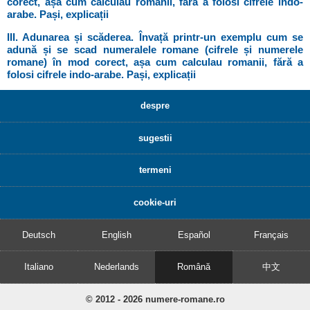
corect, așa cum calculau romanii, fără a folosi cifrele indo-
arabe. Pași, explicații
III. Adunarea și scăderea. Învață printr-un exemplu cum se
adună și se scad numeralele romane (cifrele și numerele
romane) în mod corect, așa cum calculau romanii, fără a
folosi cifrele indo-arabe. Pași, explicații
despre
sugestii
termeni
cookie-uri
Deutsch
English
Español
Français
Italiano
Nederlands
Română
中文
© 2012 - 2026 numere-romane.ro