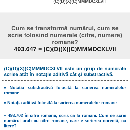
(C)(D)(X)(C)MMMDCXLVII
Cum se transformă numărul, cum se
scrie folosind numerale (cifre, numere)
romane?
493.647
=
(C)(D)(X)(C)MMMDCXLVII
(C)(D)(X)(C)MMMDCXLVII este un grup de numerale
scrise atât în notație aditivă cât și substractivă.
» Notația substractivă folosită la scrierea numeralelor
romane
» Notația aditivă folosită la scrierea numeralelor romane
» 493.702 în cifre romane, scris ca la romani. Cum se scrie
numărul arab cu cifre romane, care e scrierea corectă, cu
litere?