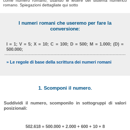
come numero romano, usando le lettere del sistema numerico
romano. Spiegazioni dettagliate qui sotto
I numeri romani che useremo per fare la
conversione:
I = 1; V = 5; X = 10; C = 100; D = 500; M = 1.000; (D) =
500.000;
» Le regole di base della scrittura dei numeri romani
1. Scomponi il numero.
Suddividi il numero, scomponilo in sottogruppi di valori
posizionali:
502.618 = 500.000 + 2.000 + 600 + 10 + 8