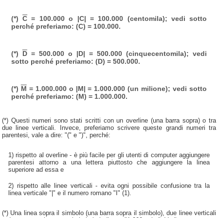
(*)
C
= 100.000 o |C| = 100.000 (centomila); vedi sotto
perché preferiamo: (C) = 100.000.
(*)
D
= 500.000 o |D| = 500.000 (cinquecentomila); vedi
sotto perché preferiamo: (D) = 500.000.
(*)
M
= 1.000.000 o |M| = 1.000.000 (un milione); vedi sotto
perché preferiamo: (M) = 1.000.000.
(*) Questi numeri sono stati scritti con un overline (una barra sopra) o tra
due linee verticali. Invece, preferiamo scrivere queste grandi numeri tra
parentesi, vale a dire: "(" e ")", perché:
1) rispetto al overline - è più facile per gli utenti di computer aggiungere
parentesi attorno a una lettera piuttosto che aggiungere la linea
superiore ad essa e
2) rispetto alle linee verticali - evita ogni possibile confusione tra la
linea verticale "|" e il numero romano "I" (1).
(*) Una linea sopra il simbolo (una barra sopra il simbolo), due linee verticali