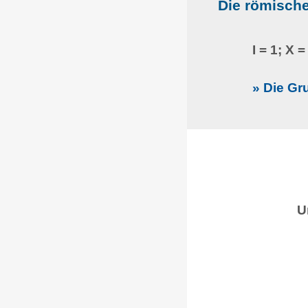
Die römische
I = 1; X 
» Die Gr
U