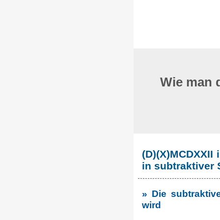
Wie man d
(D)(X)MCDXXII i
in subtraktiver
» Die subtraktiv
wird