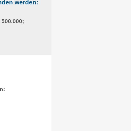
enden werden:
= 500.000;
n: