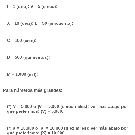
I = 1 (uno); V = 5 (cinco);
X = 10 (diez); L = 50 (cincuenta);
C = 100 (cien);
D = 500 (quinientos);
M = 1.000 (mil);
Para números más grandes:
(*)
V
= 5.000 o |V| = 5.000 (cinco miles); ver más abajo por
qué preferimos: (V) = 5.000.
(*)
X
= 10.000 o |X| = 10.000 (diez miles); ver más abajo por
qué preferimos: (X) = 10.000.