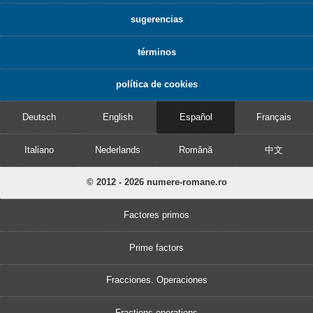
sugerencias
términos
política de cookies
Deutsch
English
Español
Français
Italiano
Nederlands
Română
中文
© 2012 - 2026 numere-romane.ro
Factores primos
Prime factors
Fracciones. Operaciones
Fractions operations