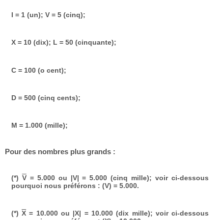
I = 1 (un); V = 5 (cinq);
X = 10 (dix); L = 50 (cinquante);
C = 100 (o cent);
D = 500 (cinq cents);
M = 1.000 (mille);
Pour des nombres plus grands :
(*)
V
= 5.000 ou |V| = 5.000 (cinq mille); voir ci-dessous
pourquoi nous préférons : (V) = 5.000.
(*)
X
= 10.000 ou |X| = 10.000 (dix mille); voir ci-dessous