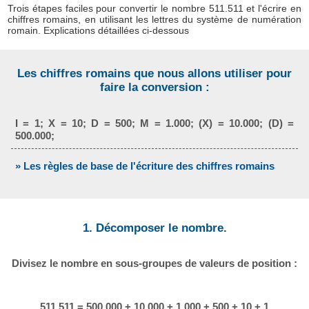
Trois étapes faciles pour convertir le nombre 511.511 et l'écrire en
chiffres romains, en utilisant les lettres du système de numération
romain. Explications détaillées ci-dessous
Les chiffres romains que nous allons utiliser pour
faire la conversion :
I = 1; X = 10; D = 500; M = 1.000; (X) = 10.000; (D) =
500.000;
» Les règles de base de l'écriture des chiffres romains
1. Décomposer le nombre.
Divisez le nombre en sous-groupes de valeurs de position :
511.511 = 500.000 + 10.000 + 1.000 + 500 + 10 + 1