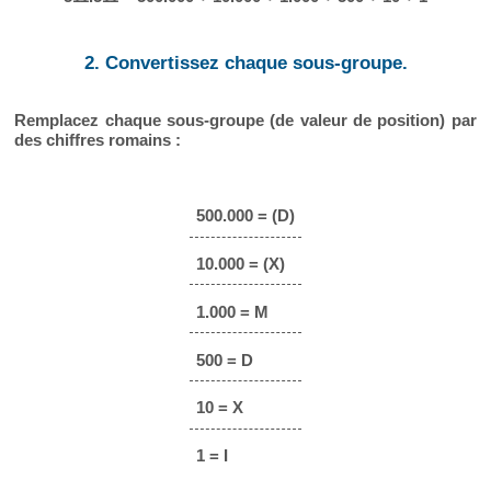
2. Convertissez chaque sous-groupe.
Remplacez chaque sous-groupe (de valeur de position) par
des chiffres romains :
500.000 = (D)
10.000 = (X)
1.000 = M
500 = D
10 = X
1 = I