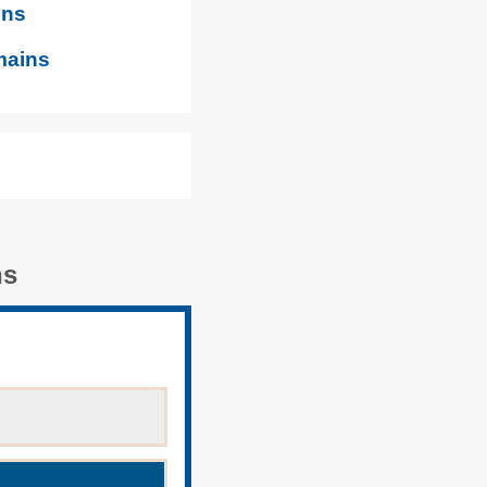
ins
omains
ns