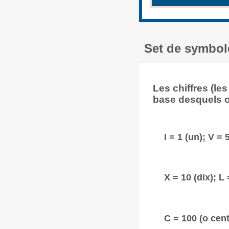
Set de symbole
Les chiffres (l
base desquels on
I = 1 (un); V = 
X = 10 (dix); L
C = 100 (o cent