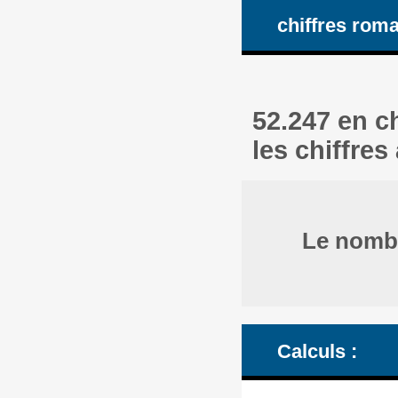
chiffres rom
52.247 en c
les chiffres
Le nombr
Calculs :