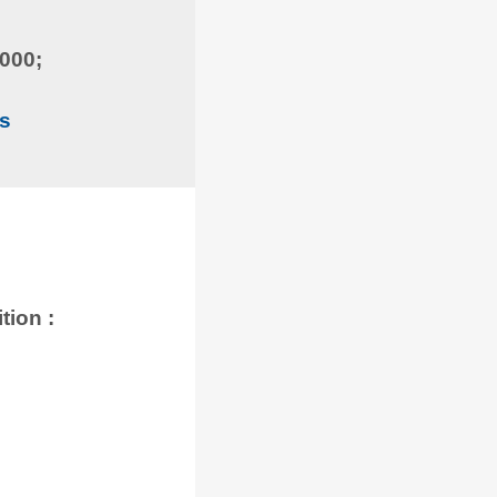
.000;
ns
tion :