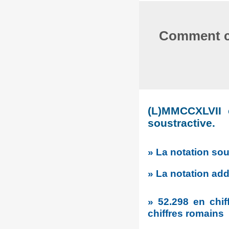
Comment co
(L)MMCCXLVII e
soustractive.
» La notation sou
» La notation addi
» 52.298 en chif
chiffres romains