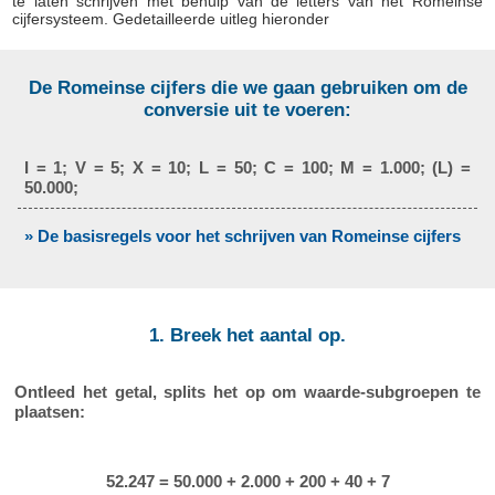
te laten schrijven met behulp van de letters van het Romeinse
cijfersysteem. Gedetailleerde uitleg hieronder
De Romeinse cijfers die we gaan gebruiken om de
conversie uit te voeren:
I = 1; V = 5; X = 10; L = 50; C = 100; M = 1.000; (L) =
50.000;
» De basisregels voor het schrijven van Romeinse cijfers
1. Breek het aantal op.
Ontleed het getal, splits het op om waarde-subgroepen te
plaatsen:
52.247 = 50.000 + 2.000 + 200 + 40 + 7