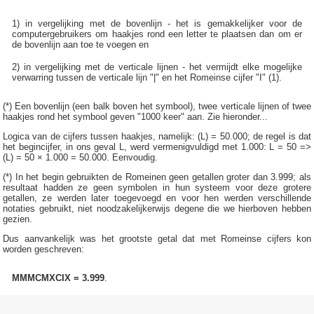
1) in vergelijking met de bovenlijn - het is gemakkelijker voor de
computergebruikers om haakjes rond een letter te plaatsen dan om er
de bovenlijn aan toe te voegen en
2) in vergelijking met de verticale lijnen - het vermijdt elke mogelijke
verwarring tussen de verticale lijn "|" en het Romeinse cijfer "I" (1).
(*) Een bovenlijn (een balk boven het symbool), twee verticale lijnen of twee
haakjes rond het symbool geven "1000 keer" aan. Zie hieronder...
Logica van de cijfers tussen haakjes, namelijk: (L) = 50.000; de regel is dat
het begincijfer, in ons geval L, werd vermenigvuldigd met 1.000: L = 50 =>
(L) = 50 × 1.000 = 50.000. Eenvoudig.
(*) In het begin gebruikten de Romeinen geen getallen groter dan 3.999; als
resultaat hadden ze geen symbolen in hun systeem voor deze grotere
getallen, ze werden later toegevoegd en voor hen werden verschillende
notaties gebruikt, niet noodzakelijkerwijs degene die we hierboven hebben
gezien.
Dus aanvankelijk was het grootste getal dat met Romeinse cijfers kon
worden geschreven:
MMMCMXCIX = 3.999
.