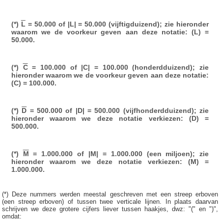
(*)
L
= 50.000 of |L| = 50.000 (vijftigduizend); zie hieronder
waarom we de voorkeur geven aan deze notatie: (L) =
50.000.
(*)
C
= 100.000 of |C| = 100.000 (honderdduizend); zie
hieronder waarom we de voorkeur geven aan deze notatie:
(C) = 100.000.
(*)
D
= 500.000 of |D| = 500.000 (vijfhonderdduizend); zie
hieronder waarom we deze notatie verkiezen: (D) =
500.000.
(*)
M
= 1.000.000 of |M| = 1.000.000 (een miljoen); zie
hieronder waarom we deze notatie verkiezen: (M) =
1.000.000.
(*) Deze nummers werden meestal geschreven met een streep erboven
(een streep erboven) of tussen twee verticale lijnen. In plaats daarvan
schrijven we deze grotere cijfers liever tussen haakjes, dwz: "(" en ")",
omdat: