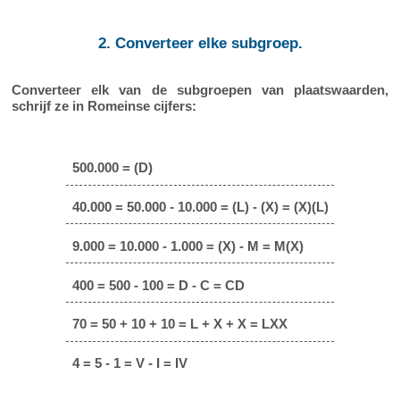
2. Converteer elke subgroep.
Converteer elk van de subgroepen van plaatswaarden,
schrijf ze in Romeinse cijfers:
500.000 = (D)
40.000 = 50.000 - 10.000 = (L) - (X) = (X)(L)
9.000 = 10.000 - 1.000 = (X) - M = M(X)
400 = 500 - 100 = D - C = CD
70 = 50 + 10 + 10 = L + X + X = LXX
4 = 5 - 1 = V - I = IV