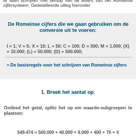
te laten schrijven met behulp van de letters van het Romeinse
cijfersysteem. Gedetailleerde uitleg hieronder
De Romeinse cijfers die we gaan gebruiken om de
conversie uit te voeren:
I = 1; V = 5; X = 10; L = 50; C = 100; D = 500; M = 1.000; (X)
= 10.000; (L) = 50.000; (D) = 500.000;
» De basisregels voor het schrijven van Romeinse cijfers
1. Breek het aantal op.
Ontleed het getal, splits het op om waarde-subgroepen te
plaatsen:
549.474 = 500.000 + 40.000 + 9.000 + 400 + 70 + 4