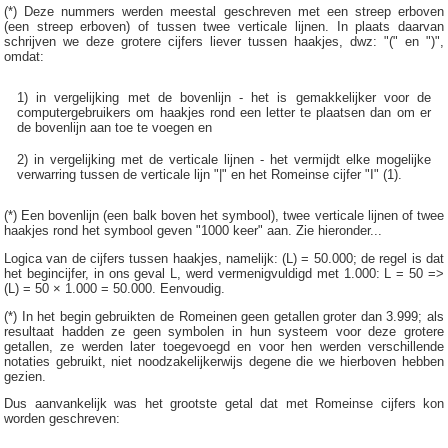
(*) Deze nummers werden meestal geschreven met een streep erboven
(een streep erboven) of tussen twee verticale lijnen. In plaats daarvan
schrijven we deze grotere cijfers liever tussen haakjes, dwz: "(" en ")",
omdat:
1) in vergelijking met de bovenlijn - het is gemakkelijker voor de
computergebruikers om haakjes rond een letter te plaatsen dan om er
de bovenlijn aan toe te voegen en
2) in vergelijking met de verticale lijnen - het vermijdt elke mogelijke
verwarring tussen de verticale lijn "|" en het Romeinse cijfer "I" (1).
(*) Een bovenlijn (een balk boven het symbool), twee verticale lijnen of twee
haakjes rond het symbool geven "1000 keer" aan. Zie hieronder...
Logica van de cijfers tussen haakjes, namelijk: (L) = 50.000; de regel is dat
het begincijfer, in ons geval L, werd vermenigvuldigd met 1.000: L = 50 =>
(L) = 50 × 1.000 = 50.000. Eenvoudig.
(*) In het begin gebruikten de Romeinen geen getallen groter dan 3.999; als
resultaat hadden ze geen symbolen in hun systeem voor deze grotere
getallen, ze werden later toegevoegd en voor hen werden verschillende
notaties gebruikt, niet noodzakelijkerwijs degene die we hierboven hebben
gezien.
Dus aanvankelijk was het grootste getal dat met Romeinse cijfers kon
worden geschreven: