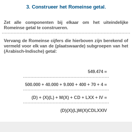
3. Construeer het Romeinse getal.
Zet alle componenten bij elkaar om het uiteindelijke
Romeinse getal te construeren.
Vervang de Romeinse cijfers die hierboven zijn berekend of
vermeld voor elk van de (plaatswaarde) subgroepen van het
(Arabisch-Indische) getal:
549.474 =
500.000 + 40.000 + 9.000 + 400 + 70 + 4 =
(D) + (X)(L) + M(X) + CD + LXX + IV =
(D)(X)(L)M(X)CDLXXIV