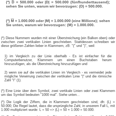
(*)
D
= 500.000 oder |D| = 500.000 (fünfhunderttausend);
sehen Sie unten, warum wir bevorzugen: (D) = 500.000.
(*)
M
= 1.000.000 oder |M| = 1.000.000 (eine Millione); sehen
Sie unten, warum wir bevorzugen: (M) = 1.000.000.
(*) Diese Nummern wurden mit einer Überstreichung (ein Balken oben) oder
zwischen zwei vertikalen Linien geschrieben. Stattdessen schreiben wir
diese größeren Zahlen lieber in Klammern, zB: "(" und ")", weil:
1) im Vergleich zu der Linie oberhalb - Es ist einfacher für die
Computerbenutzer, Klammern um einen Buchstaben herum
hinzuzufügen, als die Überstreichung hinzuzufügen und
2) wenn sie auf die vertikalen Linien im Vergleich - es vermeidet jede
mögliche Verwirrung zwischen der vertikalen Linie "|" und die römische
Zahl "I" (1).
(*) Eine Linie über dem Symbol, zwei vertikale Linien oder zwei Klammern
um das Symbol bedeuten "1000 mal". Siehe unten...
(*) Die Logik der Ziffern, die in Klammern geschrieben sind, dh: (L) =
50.000; Die Regel lautet, dass die ursprüngliche Zahl, in unserem Fall L, mit
1.000 multipliziert wurde: L = 50 => (L) = 50 × 1.000 = 50.000.