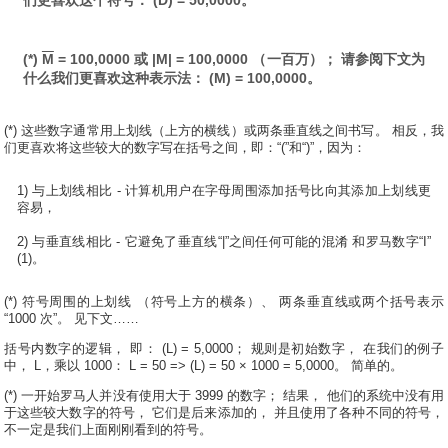
们更喜欢这个符号： (D) = 50,0000。
(*)
M
= 100,0000 或 |M| = 100,0000 （一百万）； 请参阅下文为
什么我们更喜欢这种表示法： (M) = 100,0000。
(*) 这些数字通常用上划线（上方的横线）或两条垂直线之间书写。 相反，我
们更喜欢将这些较大的数字写在括号之间，即：“(”和“)”，因为：
1) 与上划线相比 - 计算机用户在字母周围添加括号比向其添加上划线更
容易，
2) 与垂直线相比 - 它避免了垂直线“|”之间任何可能的混淆 和罗马数字“I”
(1)。
(*) 符号周围的上划线 （符号上方的横条）、 两条垂直线或两个括号表示
“1000 次”。 见下文……
括号内数字的逻辑， 即： (L) = 5,0000； 规则是初始数字， 在我们的例子
中， L，乘以 1000： L = 50 => (L) = 50 × 1000 = 5,0000。 简单的。
(*) 一开始罗马人并没有使用大于 3999 的数字； 结果， 他们的系统中没有用
于这些较大数字的符号， 它们是后来添加的， 并且使用了各种不同的符号，
不一定是我们上面刚刚看到的符号。