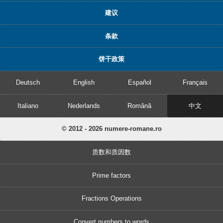
建议
条款
饼干政策
Deutsch
English
Español
Français
Italiano
Nederlands
Română
中文
© 2012 - 2026 numere-romane.ro
质数和质因数
Prime factors
Fractions Operations
Convert numbers to words