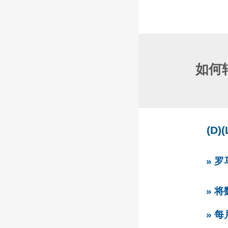
如何
(D)
» 
» 
» 