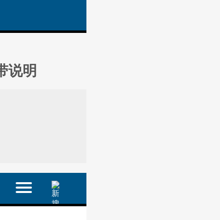
附带说明
.