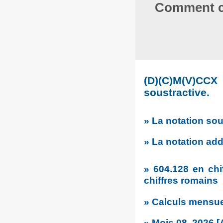
Comment co
(D)(C)M(V)CCX 
soustractive.
» La notation sou
» La notation addi
» 604.128 en chi
chiffres romains
» Calculs mensuel
» Mois 08, 2026 [