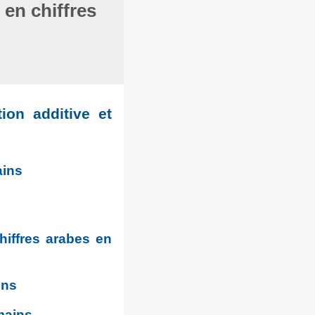
en chiffres
ion additive et
ains
hiffres arabes en
ins
omains