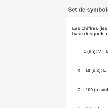
Set de symbole
Les chiffres (l
base desquels on
I = 1 (un); V = 
X = 10 (dix); L
C = 100 (o cent