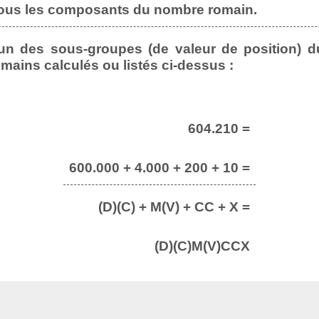
tous les composants du nombre romain.
n des sous-groupes (de valeur de position) d
omains calculés ou listés ci-dessus :
604.210 =
600.000 + 4.000 + 200 + 10 =
(D)(C) + M(V) + CC + X =
(D)(C)M(V)CCX