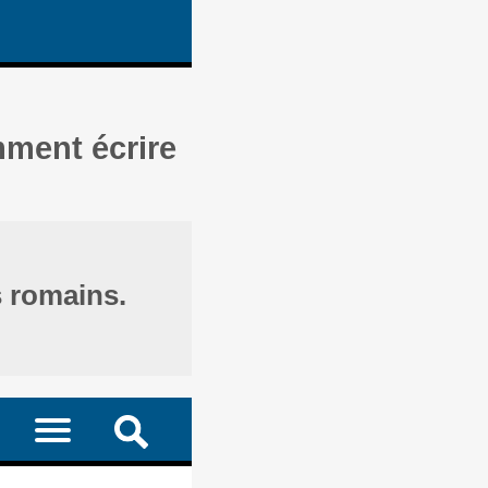
mment écrire
s romains.