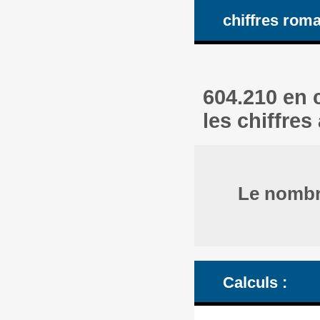
chiffres rom
604.210 en 
les chiffres
Le nombre
Calculs :