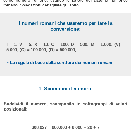
come numero romano, usando le lettere del sistema numerico
romano. Spiegazioni dettagliate qui sotto
I numeri romani che useremo per fare la
conversione:
I = 1; V = 5; X = 10; C = 100; D = 500; M = 1.000; (V) =
5.000; (C) = 100.000; (D) = 500.000;
» Le regole di base della scrittura dei numeri romani
1. Scomponi il numero.
Suddividi il numero, scomponilo in sottogruppi di valori
posizionali:
608.027 = 600.000 + 8.000 + 20 + 7