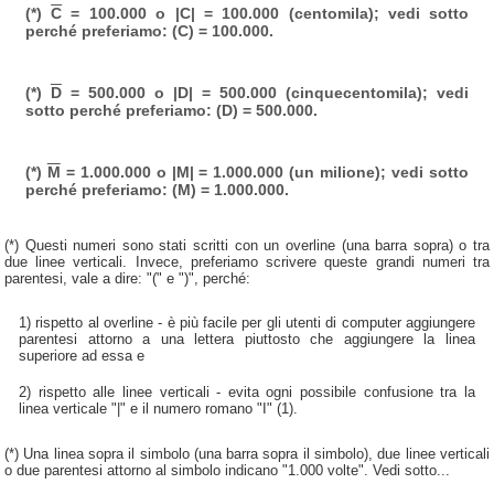
(*)
C
= 100.000 o |C| = 100.000 (centomila); vedi sotto
perché preferiamo: (C) = 100.000.
(*)
D
= 500.000 o |D| = 500.000 (cinquecentomila); vedi
sotto perché preferiamo: (D) = 500.000.
(*)
M
= 1.000.000 o |M| = 1.000.000 (un milione); vedi sotto
perché preferiamo: (M) = 1.000.000.
(*) Questi numeri sono stati scritti con un overline (una barra sopra) o tra
due linee verticali. Invece, preferiamo scrivere queste grandi numeri tra
parentesi, vale a dire: "(" e ")", perché:
1) rispetto al overline - è più facile per gli utenti di computer aggiungere
parentesi attorno a una lettera piuttosto che aggiungere la linea
superiore ad essa e
2) rispetto alle linee verticali - evita ogni possibile confusione tra la
linea verticale "|" e il numero romano "I" (1).
(*) Una linea sopra il simbolo (una barra sopra il simbolo), due linee verticali
o due parentesi attorno al simbolo indicano "1.000 volte". Vedi sotto...