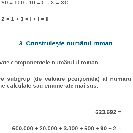
90 = 100 - 10 = C - X = XC
2 = 1 + 1 = I + I = II
3. Construiește numărul roman.
oate componentele numărului roman.
are subgrup (de valoare pozițională) al numărul
e calculate sau enumerate mai sus:
623.692 =
600.000 + 20.000 + 3.000 + 600 + 90 + 2 =