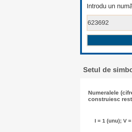
Introdu un numă
Setul de simbo
Numeralele (cif
construiesc rest
I = 1 (unu); V =