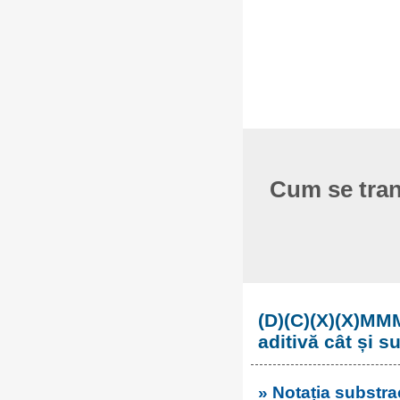
Cum se tran
(D)(C)(X)(X)MM
aditivă cât și s
» Notația substra