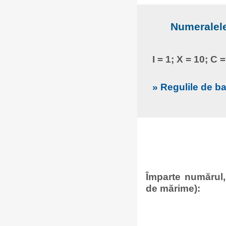
Numeralele
I = 1; X = 10; C 
» Regulile de b
Împarte numărul,
de mărime):