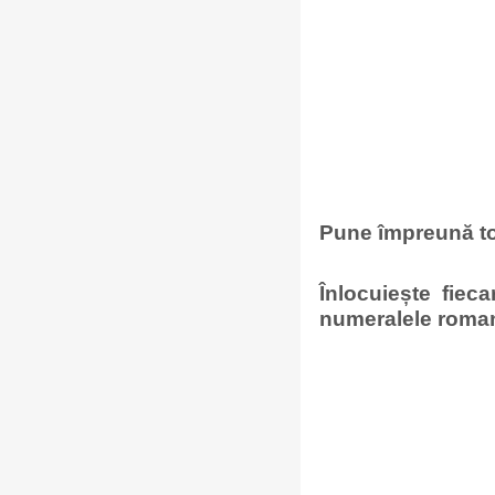
Pune împreună t
Înlocuiește fiec
numeralele roman