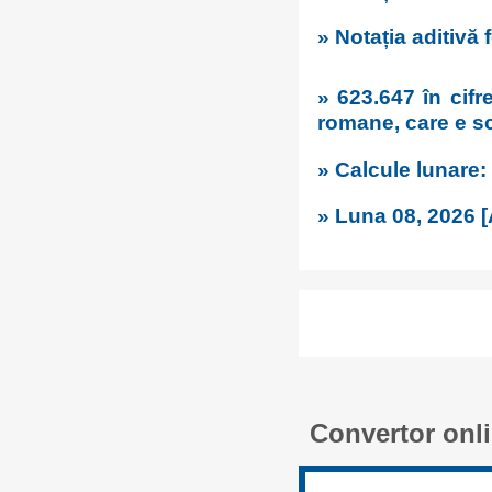
» Notația aditivă
» 623.647 în cif
romane, care e sc
» Calcule lunare:
» Luna 08, 2026 [
Convertor onli