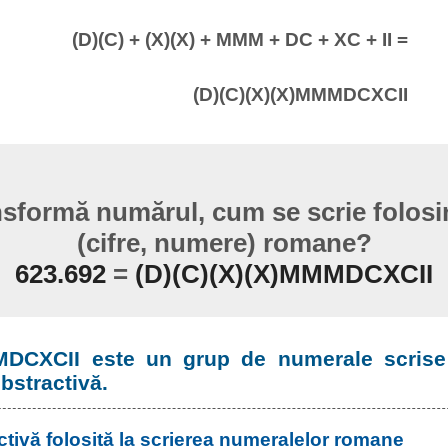
(D)(C) + (X)(X) + MMM + DC + XC + II =
(D)(C)(X)(X)MMMDCXCII
sformă numărul, cum se scrie folos
(cifre, numere) romane?
623.692
=
(D)(C)(X)(X)MMMDCXCII
MDCXCII este un grup de numerale scrise 
ubstractivă.
ctivă folosită la scrierea numeralelor romane