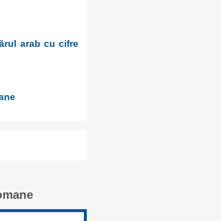
rul arab cu cifre
mane
romane