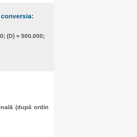
 conversia:
00; (D) = 500.000;
onală (după ordin