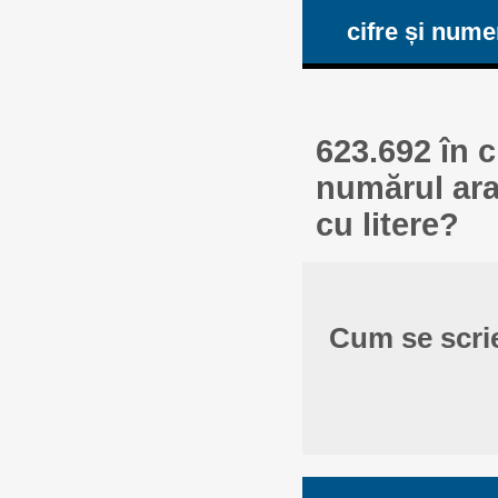
cifre și num
623.692 în c
numărul ara
cu litere?
Cum se scri