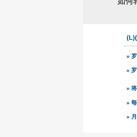
如何
(L
»
»
» 
» 
» 