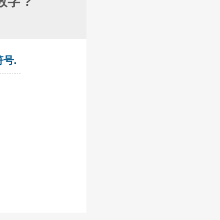
字 ?
符号.