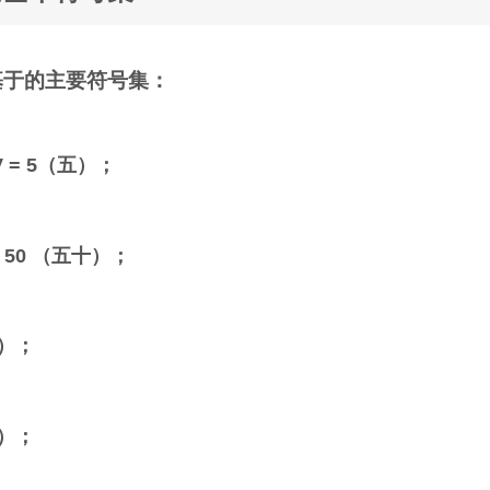
基于的主要符号集：
 V = 5（五）；
L = 50 （五十）；
百）；
百）；