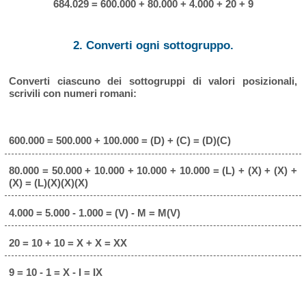
684.029 = 600.000 + 80.000 + 4.000 + 20 + 9
2. Converti ogni sottogruppo.
Converti ciascuno dei sottogruppi di valori posizionali,
scrivili con numeri romani:
600.000 = 500.000 + 100.000 = (D) + (C) = (D)(C)
80.000 = 50.000 + 10.000 + 10.000 + 10.000 = (L) + (X) + (X) +
(X) = (L)(X)(X)(X)
4.000 = 5.000 - 1.000 = (V) - M = M(V)
20 = 10 + 10 = X + X = XX
9 = 10 - 1 = X - I = IX