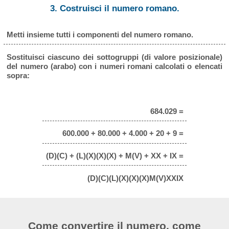
3. Costruisci il numero romano.
Metti insieme tutti i componenti del numero romano.
Sostituisci ciascuno dei sottogruppi (di valore posizionale)
del numero (arabo) con i numeri romani calcolati o elencati
sopra:
684.029 =
600.000 + 80.000 + 4.000 + 20 + 9 =
(D)(C) + (L)(X)(X)(X) + M(V) + XX + IX =
(D)(C)(L)(X)(X)(X)M(V)XXIX
Come convertire il numero, come