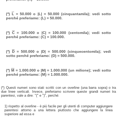
(*)
L
= 50.000 o |L| = 50.000 (cinquantamila); vedi sotto
perché preferiamo: (L) = 50.000.
(*)
C
= 100.000 o |C| = 100.000 (centomila); vedi sotto
perché preferiamo: (C) = 100.000.
(*)
D
= 500.000 o |D| = 500.000 (cinquecentomila); vedi
sotto perché preferiamo: (D) = 500.000.
(*)
M
= 1.000.000 o |M| = 1.000.000 (un milione); vedi sotto
perché preferiamo: (M) = 1.000.000.
(*) Questi numeri sono stati scritti con un overline (una barra sopra) o tra
due linee verticali. Invece, preferiamo scrivere queste grandi numeri tra
parentesi, vale a dire: "(" e ")", perché:
1) rispetto al overline - è più facile per gli utenti di computer aggiungere
parentesi attorno a una lettera piuttosto che aggiungere la linea
superiore ad essa e