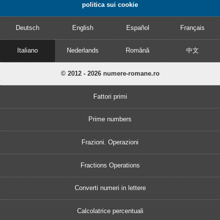
politica sui cookie
Deutsch
English
Español
Français
Italiano
Nederlands
Română
中文
© 2012 - 2026 numere-romane.ro
Fattori primi
Prime numbers
Frazioni. Operazioni
Fractions Operations
Converti numeri in lettere
Calcolatrice percentuali