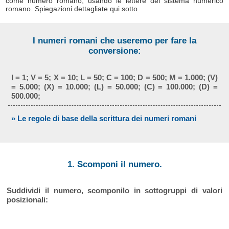
come numero romano, usando le lettere del sistema numerico
romano. Spiegazioni dettagliate qui sotto
I numeri romani che useremo per fare la
conversione:
I = 1; V = 5; X = 10; L = 50; C = 100; D = 500; M = 1.000; (V)
= 5.000; (X) = 10.000; (L) = 50.000; (C) = 100.000; (D) =
500.000;
» Le regole di base della scrittura dei numeri romani
1. Scomponi il numero.
Suddividi il numero, scomponilo in sottogruppi di valori
posizionali: