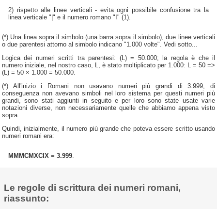
2) rispetto alle linee verticali - evita ogni possibile confusione tra la
linea verticale "|" e il numero romano "I" (1).
(*) Una linea sopra il simbolo (una barra sopra il simbolo), due linee verticali
o due parentesi attorno al simbolo indicano "1.000 volte". Vedi sotto...
Logica dei numeri scritti tra parentesi: (L) = 50.000; la regola è che il
numero iniziale, nel nostro caso, L, è stato moltiplicato per 1.000: L = 50 =>
(L) = 50 × 1.000 = 50.000.
(*) All'inizio i Romani non usavano numeri più grandi di 3.999; di
conseguenza non avevano simboli nel loro sistema per questi numeri più
grandi, sono stati aggiunti in seguito e per loro sono state usate varie
notazioni diverse, non necessariamente quelle che abbiamo appena visto
sopra.
Quindi, inizialmente, il numero più grande che poteva essere scritto usando
numeri romani era:
MMMCMXCIX = 3.999
.
Le regole di scrittura dei numeri romani,
riassunto: