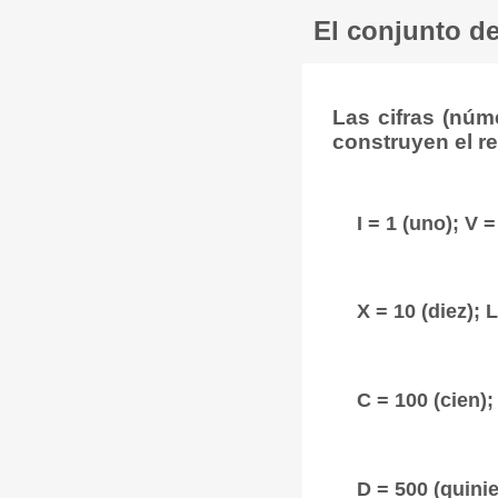
El conjunto d
Las cifras (núm
construyen el r
I = 1 (uno); V =
X = 10 (diez); 
C = 100 (cien);
D = 500 (quini