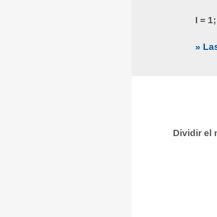
I = 1
» La
Dividir e