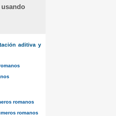
o usando
ación aditiva y
s romanos
anos
meros romanos
números romanos