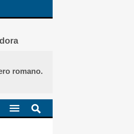
adora
ero romano.