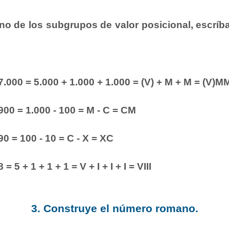
no de los subgrupos de valor posicional, escrí
7.000 = 5.000 + 1.000 + 1.000 = (V) + M + M = (V)M
900 = 1.000 - 100 = M - C = CM
90 = 100 - 10 = C - X = XC
8 = 5 + 1 + 1 + 1 = V + I + I + I = VIII
3. Construye el número romano.