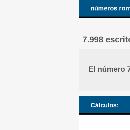
números ro
7.998 escr
El número 
Cálculos: