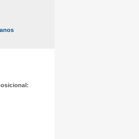
manos
osicional: