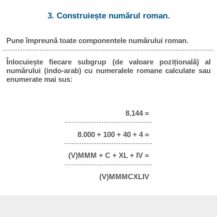
3. Construiește numărul roman.
Pune împreună toate componentele numărului roman.
Înlocuiește fiecare subgrup (de valoare pozițională) al
numărului (indo-arab) cu numeralele romane calculate sau
enumerate mai sus:
8.144 =
8.000 + 100 + 40 + 4 =
(V)MMM + C + XL + IV =
(V)MMMCXLIV