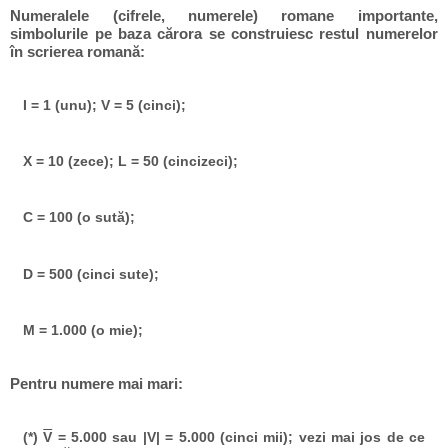
Numeralele (cifrele, numerele) romane importante,
simbolurile pe baza cărora se construiesc restul numerelor
în scrierea romană:
I = 1 (unu); V = 5 (cinci);
X = 10 (zece); L = 50 (cincizeci);
C = 100 (o sută);
D = 500 (cinci sute);
M = 1.000 (o mie);
Pentru numere mai mari:
(*)
V
= 5.000 sau |V| = 5.000 (cinci mii); vezi mai jos de ce