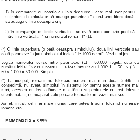
1) în comparație cu notația cu linia deasupra - este mai ușor pentru
utilizatorii de calculator să adauge paranteze în jurul unei litere decât
să adauge o linie deasupra ei și
2) în comparație cu liniile verticale - se evită orice confuzie posibilă
între linia verticală "|" și numeralul roman "I" (1).
(*) O linie superioară (o bară deasupra simbolului), două linii verticale sau
două paranteze în jurul simbolului indică "de 1000 de ori". Vezi mai jos...
Logica numerelor scrise între paranteze: (L) = 50.000; regula este că
numărul inițial, în cazul nostru, L, a fost înmulțit cu 1.000: L = 50 => (L) =
50 × 1.000 = 50.000. Simplu.
(*) La inceput, romanii nu foloseau numere mai mari decât 3.999; în
consecință, nu aveau simboluri în sistemul lor pentru aceste numere mai
mari, acestea au fost adăugate mai târziu și pentru ele au fost folosite
diferite notații, nu neapărat cele pe care tocmai le-am văzut mai sus.
Astfel, inițial, cel mai mare număr care putea fi scris folosind numerale
romane era:
MMMCMXCIX = 3.999
.