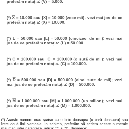
preferăm notația: (V) = 5.000.
(*)
X
= 10.000 sau |X| = 10.000 (zece mii); vezi mai jos de ce
preferăm notația: (X) = 10.000.
(*)
L
= 50.000 sau |L| = 50.000 (cincizeci de mii); vezi mai
jos de ce preferăm notația: (L) = 50.000.
(*)
C
= 100.000 sau |C| = 100.000 (o sută de mii); vezi mai
jos de ce preferăm notația: (C) = 100.000.
(*)
D
= 500.000 sau |D| = 500.000 (cinci sute de mii); vezi
mai jos de ce preferăm notația: (D) = 500.000.
(*)
M
= 1.000.000 sau |M| = 1.000.000 (un milion); vezi mai
jos de ce preferăm notația: (M) = 1.000.000.
(*) Aceste numere erau scrise cu o linie deasupra (o bară deasupra) sau
între două linii verticale. În schimb, preferăm să scriem aceste numerale
mai mari între paranteze, adică: "(" și ")", deoarece: