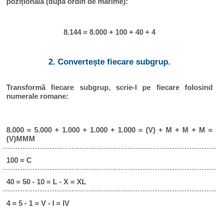
pozițională (după ordin de mărime):
8.144 = 8.000 + 100 + 40 + 4
2. Convertește fiecare subgrup.
Transformă fiecare subgrup, scrie-l pe fiecare folosind
numerale romane:
8.000 = 5.000 + 1.000 + 1.000 + 1.000 = (V) + M + M + M =
(V)MMM
100 = C
40 = 50 - 10 = L - X = XL
4 = 5 - 1 = V - I = IV