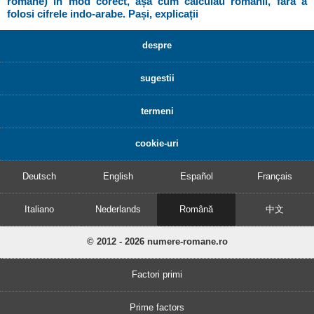
romane) în mod corect, așa cum calculau romanii, fără a
folosi cifrele indo-arabe. Pași, explicații
despre
sugestii
termeni
cookie-uri
Deutsch
English
Español
Français
Italiano
Nederlands
Română
中文
© 2012 - 2026 numere-romane.ro
Factori primi
Prime factors