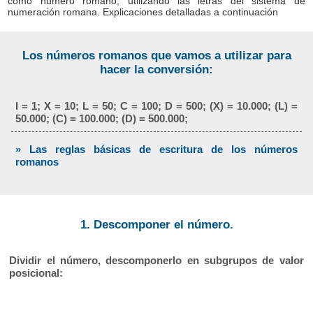
como número romano, utilizando las letras del sistema de
numeración romana. Explicaciones detalladas a continuación
Los números romanos que vamos a utilizar para
hacer la conversión:
I = 1; X = 10; L = 50; C = 100; D = 500; (X) = 10.000; (L) =
50.000; (C) = 100.000; (D) = 500.000;
» Las reglas básicas de escritura de los números
romanos
1. Descomponer el número.
Dividir el número, descomponerlo en subgrupos de valor
posicional: