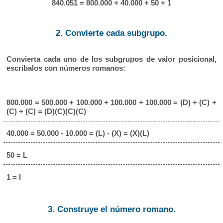
840.051 = 800.000 + 40.000 + 50 + 1
2. Convierte cada subgrupo.
Convierta cada uno de los subgrupos de valor posicional,
escríbalos con números romanos:
800.000 = 500.000 + 100.000 + 100.000 + 100.000 = (D) + (C) +
(C) + (C) = (D)(C)(C)(C)
40.000 = 50.000 - 10.000 = (L) - (X) = (X)(L)
50 = L
1 = I
3. Construye el número romano.