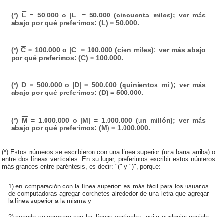
(*)
L
= 50.000 o |L| = 50.000 (cincuenta miles); ver más
abajo por qué preferimos: (L) = 50.000.
(*)
C
= 100.000 o |C| = 100.000 (cien miles); ver más abajo
por qué preferimos: (C) = 100.000.
(*)
D
= 500.000 o |D| = 500.000 (quinientos mil); ver más
abajo por qué preferimos: (D) = 500.000.
(*)
M
= 1.000.000 o |M| = 1.000.000 (un millón); ver más
abajo por qué preferimos: (M) = 1.000.000.
(*) Estos números se escribieron con una línea superior (una barra arriba) o
entre dos líneas verticales. En su lugar, preferimos escribir estos números
más grandes entre paréntesis, es decir: "(" y ")", porque:
1) en comparación con la línea superior: es más fácil para los usuarios
de computadoras agregar corchetes alrededor de una letra que agregar
la línea superior a la misma y
2) cuando se compara con las líneas verticales, evita cualquier posible