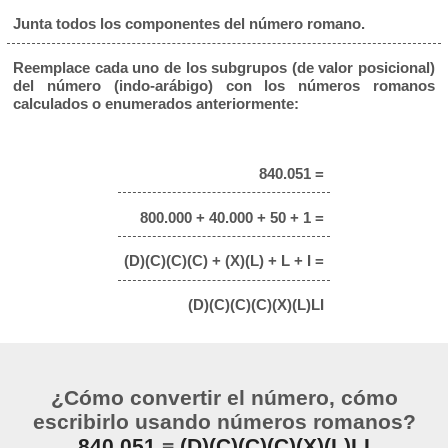
Junta todos los componentes del número romano.
Reemplace cada uno de los subgrupos (de valor posicional)
del número (indo-arábigo) con los números romanos
calculados o enumerados anteriormente:
840.051 =
800.000 + 40.000 + 50 + 1 =
(D)(C)(C)(C) + (X)(L) + L + I =
(D)(C)(C)(C)(X)(L)LI
¿Cómo convertir el número, cómo
escribirlo usando números romanos?
840.051
=
(D)(C)(C)(C)(X)(L)LI