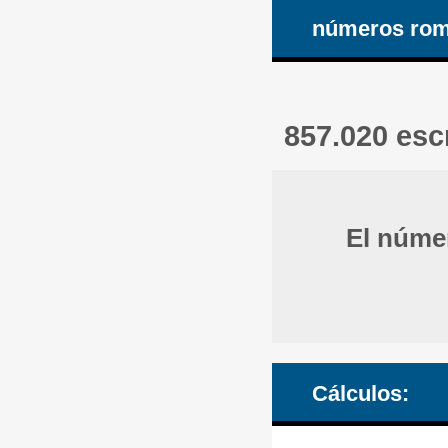
números ro
857.020 es
El núme
Cálculos: