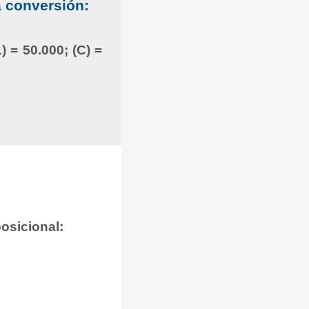
a conversión:
) = 50.000; (C) =
osicional: