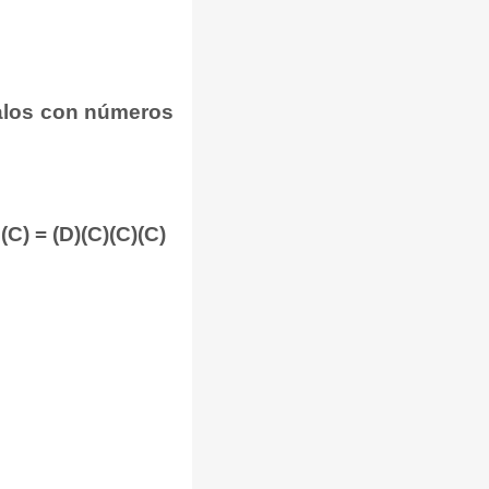
balos con números
(C) = (D)(C)(C)(C)