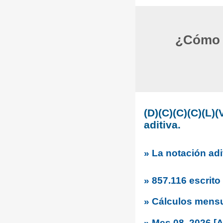
¿Cómo c
(D)(C)(C)(C)(L
aditiva.
» La notación adi
» 857.116 escrit
» Cálculos mens
» Mes 08, 2026 [