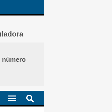
uladora
o número