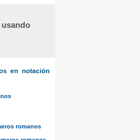
o usando
tos en notación
anos
meros romanos
números romanos