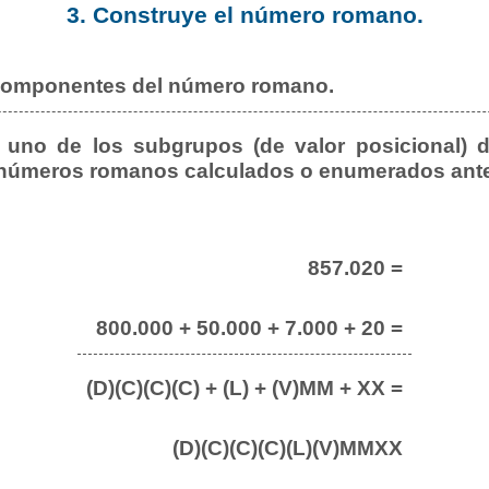
3. Construye el número romano.
 componentes del número romano.
uno de los subgrupos (de valor posicional) d
 números romanos calculados o enumerados ante
857.020 =
800.000 + 50.000 + 7.000 + 20 =
(D)(C)(C)(C) + (L) + (V)MM + XX =
(D)(C)(C)(C)(L)(V)MMXX