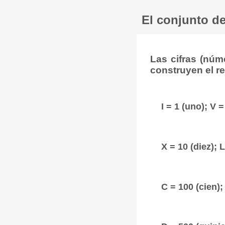
El conjunto d
Las cifras (núm
construyen el r
I = 1 (uno); V =
X = 10 (diez); 
C = 100 (cien);