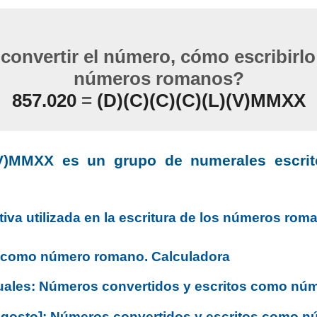
onvertir el número, cómo escribirl
números romanos?
857.020
=
(D)(C)(C)(C)(L)(V)MMXX
)(V)MMXX es un grupo de numerales escri
tiva utilizada en la escritura de los números rom
o como número romano. Calculadora
uales: Números convertidos y escritos como nú
Agosto]: Números convertidos y escritos como 