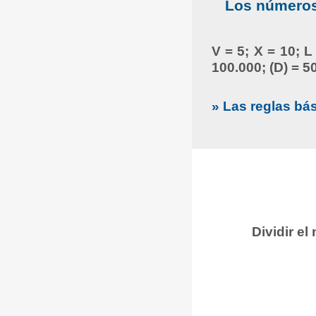
Los números 
V = 5; X = 10; L
100.000; (D) = 5
» Las reglas bá
Dividir e