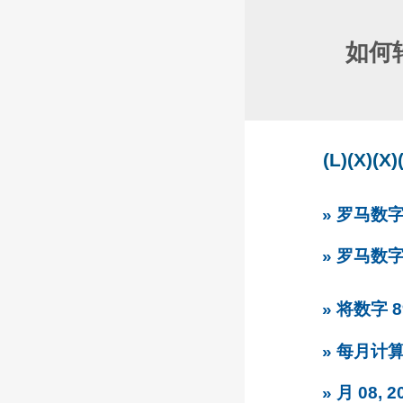
如何
(L)(X)
» 罗马数
» 罗马数
» 将数字 
» 每月计
» 月 08