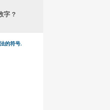
字 ?
表示法的符号.