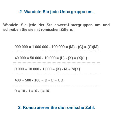
2. Wandeln Sie jede Untergruppe um.
Wandeln Sie jede der Stellenwert-Untergruppen um und
schreiben Sie sie mit römischen Ziffern:
900.000 = 1.000.000 - 100.000 = (M) - (C) = (C)(M)
40.000 = 50.000 - 10.000 = (L) - (X) = (X)(L)
9.000 = 10.000 - 1.000 = (X) - M = M(X)
400 = 500 - 100 = D - C = CD
9 = 10 - 1 = X - I = IX
3. Konstruieren Sie die römische Zahl.