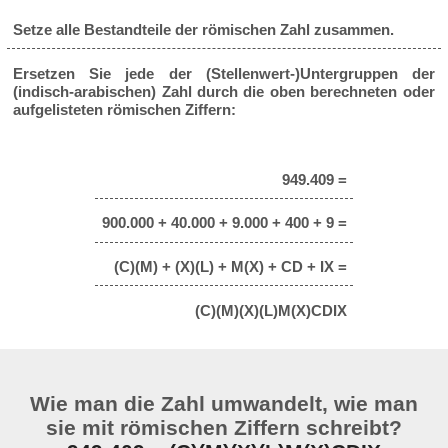
Setze alle Bestandteile der römischen Zahl zusammen.
Ersetzen Sie jede der (Stellenwert-)Untergruppen der
(indisch-arabischen) Zahl durch die oben berechneten oder
aufgelisteten römischen Ziffern:
949.409 =
900.000 + 40.000 + 9.000 + 400 + 9 =
(C)(M) + (X)(L) + M(X) + CD + IX =
(C)(M)(X)(L)M(X)CDIX
Wie man die Zahl umwandelt, wie man
sie mit römischen Ziffern schreibt?