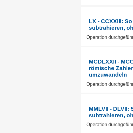
LX - CCXXIII: S
subtrahieren, o
Operation durchgefüh
MCDLXXII - MCCC
römische Zahlen
umzuwandeln
Operation durchgefüh
MMLVII - DLVII:
subtrahieren, o
Operation durchgefüh