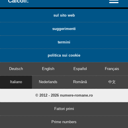
Calcoli:
sul sito web
suggerimenti
termini
politica sui cookie
Deutsch
English
Español
Français
Italiano
Nederlands
Română
中文
© 2012 - 2026 numere-romane.ro
Fattori primi
Prime numbers