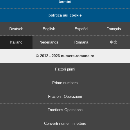
termini
politica sui cookie
Deutsch
English
Español
Français
Italiano
Nederlands
Română
中文
© 2012 - 2026 numere-romane.ro
Fattori primi
Prime numbers
Frazioni. Operazioni
Fractions Operations
Converti numeri in lettere