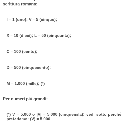
scrittura romana:
I = 1 (uno); V = 5 (cinque);
X = 10 (dieci); L = 50 (cinquanta);
C = 100 (cento);
D = 500 (cinquecento);
M = 1.000 (mille); (*)
Per numeri più grandi:
(*)
V
= 5.000 o |V| = 5.000 (cinquemila); vedi sotto perché
preferiamo: (V) = 5.000.