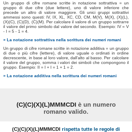
Un gruppo di cifre romane scritte in notazione sottrattiva = un
gruppo di due cifre (due lettere), uno di valore inferiore che
precede un altro di valore maggiore. Gli unici gruppi sottrattivi
ammessi sono questi: IV, IX, XL, XC, CD, CM, M(V), M(X), (X)(L),
(X)(C), (C)(D), (C)(M). Per calcolare il valore di un gruppo sottrarre
il valore del primo simbolo dal valore del secondo. Esempio: IV = V
- I = 5 - 1 = 4.
» La notazione sottrattiva nella scrittura dei numeri romani
Un gruppo di cifre romane scritte in notazione additiva = un gruppo
di due o più cifre (lettere), di valore uguale o ordinati in ordine
decrescente, in base al loro valore, dall'alto al basso. Per calcolare
il valore del gruppo, somma i valori dei simboli che compongono il
gruppo. Esempio: II = I + I = 1 + 1 = 2.
» La notazione additiva nella scrittura dei numeri romani
(C)(C)(X)(L)MMMCDI
è un numero
romano valido.
(C)(C)(X)(L)MMMCDI
rispetta tutte le regole di