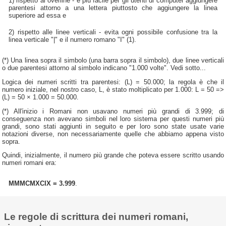
1) rispetto al overline - è più facile per gli utenti di computer aggiungere
parentesi attorno a una lettera piuttosto che aggiungere la linea
superiore ad essa e
2) rispetto alle linee verticali - evita ogni possibile confusione tra la
linea verticale "|" e il numero romano "I" (1).
(*) Una linea sopra il simbolo (una barra sopra il simbolo), due linee verticali
o due parentesi attorno al simbolo indicano "1.000 volte". Vedi sotto...
Logica dei numeri scritti tra parentesi: (L) = 50.000; la regola è che il
numero iniziale, nel nostro caso, L, è stato moltiplicato per 1.000: L = 50 =>
(L) = 50 × 1.000 = 50.000.
(*) All'inizio i Romani non usavano numeri più grandi di 3.999; di
conseguenza non avevano simboli nel loro sistema per questi numeri più
grandi, sono stati aggiunti in seguito e per loro sono state usate varie
notazioni diverse, non necessariamente quelle che abbiamo appena visto
sopra.
Quindi, inizialmente, il numero più grande che poteva essere scritto usando
numeri romani era:
MMMCMXCIX = 3.999
.
Le regole di scrittura dei numeri romani,