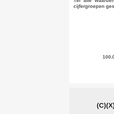
Tel alle waarde
cijfergroepen ges
100.0
(C)(