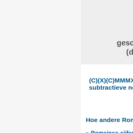
gesc
(
(C)(X)(C)MMMXX
subtractieve n
Hoe andere Rom
» Romeinse cijfe