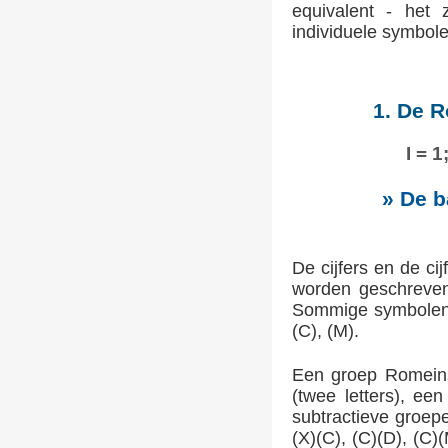
equivalent - het
individuele symbole
1. De R
I = 
» De b
De cijfers en de ci
worden geschreven
Sommige symbolen (
(C), (M).
Een groep Romeinse
(twee letters), e
subtractieve groepe
(X)(C), (C)(D), (C