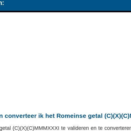
n:
en converteer ik het Romeinse getal (C)(X)
etal (C)(X)(C)MMMXXXI te valideren en te converteren