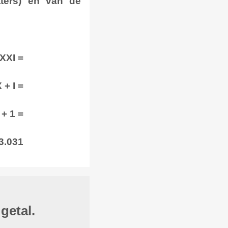
tters) en van de
XXI =
 + I =
 + 1 =
3.031
getal.