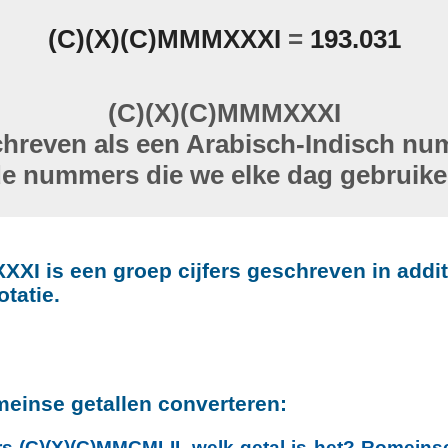
(C)(X)(C)MMMXXXI
=
193.031
(C)(X)(C)MMMXXXI
hreven als een Arabisch-Indisch n
de nummers die we elke dag gebruike
XI is een groep cijfers geschreven in addi
otatie.
einse getallen converteren:
rs (C)(X)(C)MMCMLII, welk getal is het? Romeinse