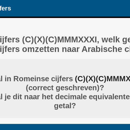
fers
jfers (C)(X)(C)MMMXXXI, welk ge
jfers omzetten naar Arabische ci
al in Romeinse cijfers
(C)(X)(C)MMMX
(correct geschreven)?
l je dit naar het decimale equivalent
getal?