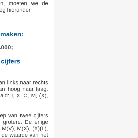
ken, moeten we de
leg hieronder
e maken:
.000;
cijfers
an links naar rechts
an hoog naar laag.
d: I, X, C, M, (X),
ep van twee cijfers
 grotere. De enige
 M(V), M(X), (X)(L),
u de waarde van het