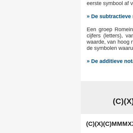
eerste symbool af v
» De subtractieve 
Een groep Romeins
cijfers (letters),
waarde, van hoog n
de symbolen waaruit
» De additieve not
(C)(
(C)(X)(C)MMMX