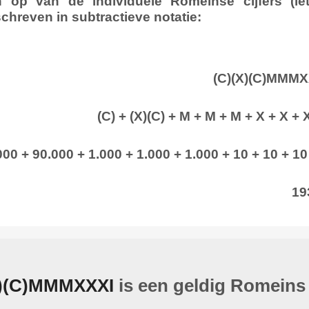
n op van de individuele Romeinse cijfers (le
chreven in subtractieve notatie:
(C)(X)(C)MMMX
(C) + (X)(C) + M + M + M + X + X + X
00 + 90.000 + 1.000 + 1.000 + 1.000 + 10 + 10 + 10
19
X)(C)MMMXXXI
is een geldig Romeins 