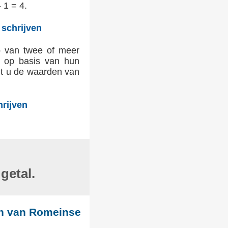
 1 = 4.
 schrijven
p van twee of meer
e, op basis van hun
lt u de waarden van
hrijven
getal.
ven van Romeinse