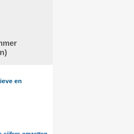
ummer
n)
tieve en
 cijfers omzetten