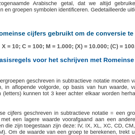
 zogenaamde Arabische getal, dat we altijd gebrui
n en groepen symbolen identificeren. Gedetailleerde uit
omeinse cijfers gebruikt om de conversie t
1; X = 10; C = 100; M = 1.000; (X) = 10.000; (C) = 100
asisregels voor het schrijven met Romeinse 
jfergroepen geschreven in subtractieve notatie moeten v
, in aflopende volgorde, op basis van hun waarde, v
letters) kunnen tot 3 keer achter elkaar worden herhaal
 cijfers geschreven in subtractieve notatie = een gro
en met een lagere waarde voorafgaand aan een andere
n die zijn toegestaan zijn deze: IV, IX, XL, XC, CD, CM,
)(M). Om de waarde van een groep te berekenen, trekt 