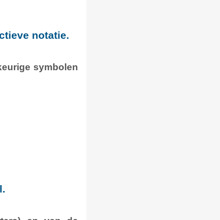
tieve notatie.
ekeurige symbolen
.