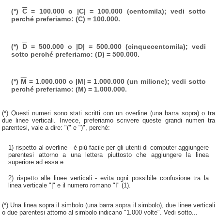
(*)
C
= 100.000 o |C| = 100.000 (centomila); vedi sotto
perché preferiamo: (C) = 100.000.
(*)
D
= 500.000 o |D| = 500.000 (cinquecentomila); vedi
sotto perché preferiamo: (D) = 500.000.
(*)
M
= 1.000.000 o |M| = 1.000.000 (un milione); vedi sotto
perché preferiamo: (M) = 1.000.000.
(*) Questi numeri sono stati scritti con un overline (una barra sopra) o tra
due linee verticali. Invece, preferiamo scrivere queste grandi numeri tra
parentesi, vale a dire: "(" e ")", perché:
1) rispetto al overline - è più facile per gli utenti di computer aggiungere
parentesi attorno a una lettera piuttosto che aggiungere la linea
superiore ad essa e
2) rispetto alle linee verticali - evita ogni possibile confusione tra la
linea verticale "|" e il numero romano "I" (1).
(*) Una linea sopra il simbolo (una barra sopra il simbolo), due linee verticali
o due parentesi attorno al simbolo indicano "1.000 volte". Vedi sotto...