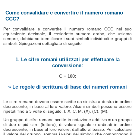
Come convalidare e convertire il numero romano
CCC?
Per convalidare e convertire il numero romano CCC nel suo
equivalente decimale, il cosiddetto numero arabo, che usiamo
sempre, dobbiamo identificare i suoi simboli individuali e gruppi di
simboli. Spiegazioni dettagliate di seguito
1. Le cifre romani utilizzati per effettuare la
conversione:
C = 100;
» Le regole di scrittura di base dei numeri romani
Le cifre romane devono essere scritte da sinistra a destra in ordine
decrescente, in base al loro valore. Alcuni simboli possono essere
ripetuti fino a 3 volte di seguito: I, X, C, M, (X), (C), (M).
Un gruppo di cifre romane scritte in notazione additiva = un gruppo
di due o più cifre (lettere), di valore uguale o ordinati in ordine
decrescente, in base al loro valore, dall'alto al basso. Per calcolare
il valore del gruppo, somma i valori dei simboli che compongono il