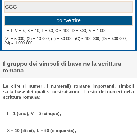
I = 1; V = 5; X = 10; L = 50; C = 100; D = 500; M = 1.000
(V) = 5.000; (X) = 10.000; (L) = 50.000; (C) = 100.000; (D) = 500.000;
(M) = 1.000.000
Il gruppo dei simboli di base nella scrittura
romana
Le cifre (i numeri, i numerali) romane importanti, simboli
sulla base dei quali si costruiscono il resto dei numeri nella
scrittura romana:
I = 1 (uno); V = 5 (cinque);
X = 10 (dieci); L = 50 (cinquanta);