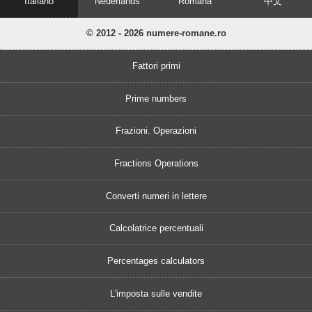
Italiano
Nederlands
Română
中文
© 2012 - 2026 numere-romane.ro
Fattori primi
Prime numbers
Frazioni. Operazioni
Fractions Operations
Converti numeri in lettere
Calcolatrice percentuali
Percentages calculators
L'imposta sulle vendite